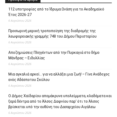
112 υποτροφίες από το Ίδρυμα Ωνάση για το Ακαδημαϊκό
Έτος 2026-27
6 Αυγούστου 2026
Προσωρινή μερική τροποποίηση της διαδρομής της
λεωφορειακής γραμμής 748 του Δήμου Περιστερίου
6 Αυγούστου 2026
Αποζημιώσεις Πληγέντων από την Πυρκαγιά στο δήμο
Μάνδρας – Ειδυλλίας
6 Αυγούστου 2026
Μια αγκαλιά αρκεί… για να αλλάξει μια ζωή! – Γίνε Ανάδοχος
ενός Αδέσποτου Σκύλου
6 Αυγούστου 2026
Ο Δήμος Χαϊδαρίου απομάκρυνε υπολείμματα, κλαδέματα και
ξερά δέντρα από το Άλσος Δαφνίου παρ’ ότι το Άλσος
βρίσκεται υπό την ευθύνη του Δασαρχείου Αιγάλεω
6 Αυγούστου 2026