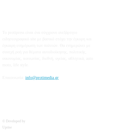
Σχετικά με εμάς
Το protipress είναι ένα σύγχρονο ανεξάρτητο
ειδησεογραφικό site με βασικό στόχο την έγκυρη και
έγκαιρη ενημέρωση των πολιτών. Θα ενημερώνει με
συνεχή ροή για θέματα αυτοδιοίκησης, πολιτικής,
οικονομίας, κοινωνίας, διεθνή, υγείας, αθλητικά, auto
moto, life style.
Επικοινωνία:
info@protimedia.gr
© Developed by
Uprise