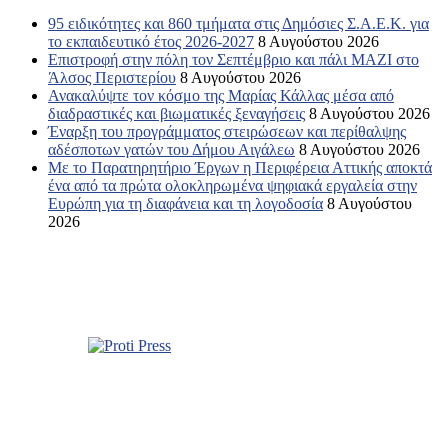
95 ειδικότητες και 860 τμήματα στις Δημόσιες Σ.Α.Ε.Κ. για
το εκπαιδευτικό έτος 2026-2027
8 Αυγούστου 2026
Επιστροφή στην πόλη τον Σεπτέμβριο και πάλι ΜΑΖΙ στο
Άλσος Περιστερίου
8 Αυγούστου 2026
Ανακαλύψτε τον κόσμο της Μαρίας Κάλλας μέσα από
διαδραστικές και βιωματικές ξεναγήσεις
8 Αυγούστου 2026
Έναρξη του προγράμματος στειρώσεων και περίθαλψης
αδέσποτων γατών του Δήμου Αιγάλεω
8 Αυγούστου 2026
Με το Παρατηρητήριο Έργων η Περιφέρεια Αττικής αποκτά
ένα από τα πρώτα ολοκληρωμένα ψηφιακά εργαλεία στην
Ευρώπη για τη διαφάνεια και τη λογοδοσία
8 Αυγούστου
2026