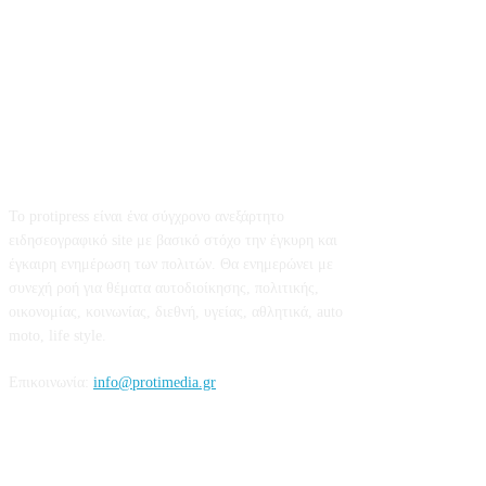
Σχετικά με εμάς
Το protipress είναι ένα σύγχρονο ανεξάρτητο
ειδησεογραφικό site με βασικό στόχο την έγκυρη και
έγκαιρη ενημέρωση των πολιτών. Θα ενημερώνει με
συνεχή ροή για θέματα αυτοδιοίκησης, πολιτικής,
οικονομίας, κοινωνίας, διεθνή, υγείας, αθλητικά, auto
moto, life style.
Επικοινωνία:
info@protimedia.gr