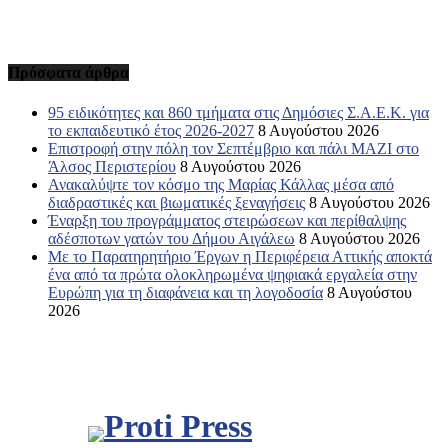
Πρόσφατα άρθρα
95 ειδικότητες και 860 τμήματα στις Δημόσιες Σ.Α.Ε.Κ. για
το εκπαιδευτικό έτος 2026-2027
8 Αυγούστου 2026
Επιστροφή στην πόλη τον Σεπτέμβριο και πάλι ΜΑΖΙ στο
Άλσος Περιστερίου
8 Αυγούστου 2026
Ανακαλύψτε τον κόσμο της Μαρίας Κάλλας μέσα από
διαδραστικές και βιωματικές ξεναγήσεις
8 Αυγούστου 2026
Έναρξη του προγράμματος στειρώσεων και περίθαλψης
αδέσποτων γατών του Δήμου Αιγάλεω
8 Αυγούστου 2026
Με το Παρατηρητήριο Έργων η Περιφέρεια Αττικής αποκτά
ένα από τα πρώτα ολοκληρωμένα ψηφιακά εργαλεία στην
Ευρώπη για τη διαφάνεια και τη λογοδοσία
8 Αυγούστου
2026