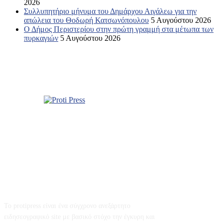
2026
Συλλυπητήριο μήνυμα του Δημάρχου Αιγάλεω για την
απώλεια του Θοδωρή Κατσωνόπουλου
5 Αυγούστου 2026
Ο Δήμος Περιστερίου στην πρώτη γραμμή στα μέτωπα των
πυρκαγιών
5 Αυγούστου 2026
Σχετικά με εμάς
Το protipress είναι ένα σύγχρονο ανεξάρτητο
ειδησεογραφικό site με βασικό στόχο την έγκυρη και