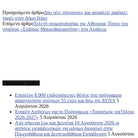
Προηγούμενο άρθρο
Δύο νέες σύγχρονες και ασφαλείς παιδικές
χαρές στον Δήμο Ιλίου
Επόμενο άρθρο
Τελετή ονοματοδοσίας της Αίθουσας Τύπου του
γηπέδου «Σταύρος Μαυροθαλασσίτης» στο Αιγάλεω
Πρόσφατα άρθρα
Επιπλέον 8.000 επιδοτούμενες θέσεις στο πρόγραμμα
απασχόλησης ανέργων 55 ετών και άνω της ΔΥΠΑ
5
Αυγούστου 2026
Έναρξη Αιτήσεων για το Πρόγραμμα «Τουρισμός για Όλους
2026-2027»
5 Αυγούστου 2026
Από σήμερα έως και Δευτέρα 10 Αυγούστου 2026 οι
αιτήσεις εκπαιδευτικών για μόνιμο διορισμό στην
Πρωτοβάθμια και Δευτεροβάθμια Εκπαίδευση
5 Αυγούστου