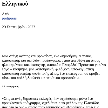
Ελληνικού
Από
protipress
-
29 Σεπτεμβρίου 2023
Μια στέγη αγάπης και φροντίδας, ένα δημιούργημα άρτιας
κατασκευής και υψηλών προδιαγραφών που απευθύνεται στους
ηλικιωμένους κατοίκους της, αποκτά η Γλυφάδα! Πρόκειται για ένα
έργο – κόσμημα, μια λειτουργική, φιλόξενη, υποδειγματική
κατασκευή υψηλής αισθητικής αξίας, ένα επίτευγμα που κρύβει
πίσω του πολλή δουλειά και τεράστια προσπάθεια.
Ad - Διαφήμιση
«Στις φετινές δημοτικές εκλογές, δεν σχεδιάσαμε μόνο ένα
προεκλογικό πρόγραμμα, σχεδιάσαμε το μέλλον της Γλυφάδας
μας, για όλους – χωρίς αποκλεισμούς και εξαιρέσεις», τονίζει ο