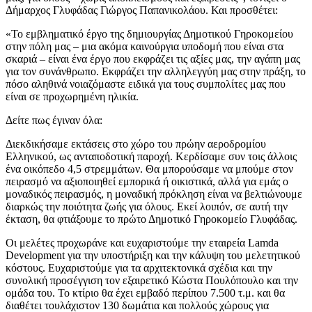
Δήμαρχος Γλυφάδας Γιώργος Παπανικολάου. Και προσθέτει:
«Το εμβληματικό έργο της δημιουργίας Δημοτικού Γηροκομείου
στην πόλη μας – μια ακόμα καινούργια υποδομή που είναι στα
σκαριά – είναι ένα έργο που εκφράζει τις αξίες μας, την αγάπη μας
για τον συνάνθρωπο. Εκφράζει την αλληλεγγύη μας στην πράξη, το
πόσο αληθινά νοιαζόμαστε ειδικά για τους συμπολίτες μας που
είναι σε προχωρημένη ηλικία.
Δείτε πως έγιναν όλα:
Διεκδικήσαμε εκτάσεις στο χώρο του πρώην αεροδρομίου
Ελληνικού, ως ανταποδοτική παροχή. Κερδίσαμε συν τοις άλλοις
ένα οικόπεδο 4,5 στρεμμάτων. Θα μπορούσαμε να μπούμε στον
πειρασμό να αξιοποιηθεί εμπορικά ή οικιστικά, αλλά για εμάς ο
μοναδικός πειρασμός, η μοναδική πρόκληση είναι να βελτιώνουμε
διαρκώς την ποιότητα ζωής για όλους. Εκεί λοιπόν, σε αυτή την
έκταση, θα φτιάξουμε το πρώτο Δημοτικό Γηροκομείο Γλυφάδας.
Οι μελέτες προχωράνε και ευχαριστούμε την εταιρεία Lamda
Development για την υποστήριξη και την κάλυψη του μελετητικού
κόστους. Ευχαριστούμε για τα αρχιτεκτονικά σχέδια και την
συνολική προσέγγιση τον εξαιρετικό Κώστα Πουλόπουλο και την
ομάδα του. Το κτίριο θα έχει εμβαδό περίπου 7.500 τ.μ. και θα
διαθέτει τουλάχιστον 130 δωμάτια και πολλούς χώρους για