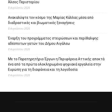
95 ειδικότητες και 860 τμήματα στις Δημόσιες Σ.Α.Ε.Κ. για
το εκπαιδευτικό έτος 2026-2027
8 Αυγούστου 2026
Επιστροφή στην πόλη τον Σεπτέμβριο και πάλι ΜΑΖΙ στο
Άλσος Περιστερίου
8 Αυγούστου 2026
Ανακαλύψτε τον κόσμο της Μαρίας Κάλλας μέσα από
διαδραστικές και βιωματικές ξεναγήσεις
8 Αυγούστου 2026
Έναρξη του προγράμματος στειρώσεων και περίθαλψης
αδέσποτων γατών του Δήμου Αιγάλεω
8 Αυγούστου 2026
Με το Παρατηρητήριο Έργων η Περιφέρεια Αττικής αποκτά
ένα από τα πρώτα ολοκληρωμένα ψηφιακά εργαλεία στην
Ευρώπη για τη διαφάνεια και τη λογοδοσία
8 Αυγούστου 2026