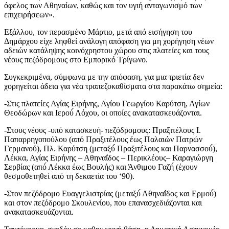
όφελος των Αθηναίων, καθώς και τον υγιή ανταγωνισμό των
επιχειρήσεων».
Εξάλλου, τον περασμένο Μάρτιο, μετά από εισήγηση του
Δημάρχου είχε ληφθεί ανάλογη απόφαση για μη χορήγηση νέων
αδειών κατάληψης κοινόχρηστου χώρου στις πλατείες και τους
νέους πεζόδρομους στο Εμπορικό Τρίγωνο.
Συγκεκριμένα, σύμφωνα με την απόφαση, για μια τριετία δεν
χορηγείται άδεια για νέα τραπεζοκαθίσματα στα παρακάτω σημεία:
-Στις πλατείες Αγίας Ειρήνης, Αγίου Γεωργίου Καρύτση, Αγίων
Θεοδώρων και Ιερού́ Λόχου, οι οποίες ανακατασκευάζονται.
-Στους νέους -υπό κατασκευή- πεζόδρομους: Πραξιτέλους Ι.
Παπαρρηγοπούλου (από Πραξιτέλους έως Παλαιών Πατρών
Γερμανού), Πλ. Καρύτση (μεταξύ́ Πραξιτέλους και Παρνασσού́),
Λέκκα, Αγίας Ειρήνης – Αθηναΐδος – Περικλέους– Καραγιώργη
Σερβίας (από́ Λέκκα έως Βουλής) και Άνθιμου Γαζή́ (έχουν
θεσμοθετηθεί από τη δεκαετία του ‘90).
-Στον πεζόδρομο Ευαγγελιστρίας (μεταξύ́ Αθηναΐδος και Ερμού́)
και στον πεζόδρομο Σκουλενίου, που επανασχεδιάζονται και
ανακατασκευάζονται.