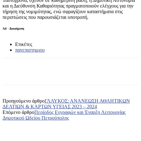
Ταυτόχρονα, σχεδόν σε καθημερινή βάση, η Δημοτική Αστυνομία
και η Διεύθυνση Καθαριότητας πραγματοποιούν ελέγχους για την
τήρηση της νομιμότητας, ενώ σφραγίζουν καταστήματα στις
περιπτώσεις που παρουσιάζεται υποτροπή.
Ad - Διαφήμιση
Ετικέτες
πανεπιστημιου
Προηγούμενο άρθρο
ΓΛΑΥΚΟΣ: ΑΝΑΝΕΩΣΗ ΑΘΛΗΤΙΚΩΝ
ΔΕΛΤΙΩΝ & ΚΑΡΤΩΝ ΥΓΕΙΑΣ 2023 – 2024
Επόμενο άρθρο
Περίοδος Εγγραφών και Έναρξη Λειτουργίας
Δημοτικού Ωδείου Πετρούπολης