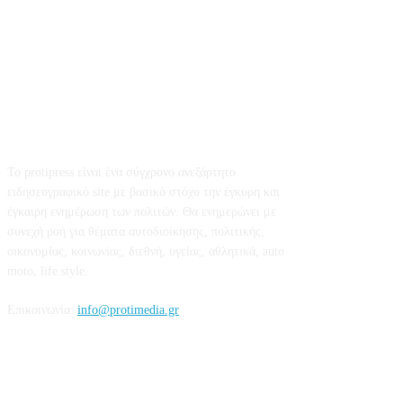
Σχετικά με εμάς
Το protipress είναι ένα σύγχρονο ανεξάρτητο
ειδησεογραφικό site με βασικό στόχο την έγκυρη και
έγκαιρη ενημέρωση των πολιτών. Θα ενημερώνει με
συνεχή ροή για θέματα αυτοδιοίκησης, πολιτικής,
οικονομίας, κοινωνίας, διεθνή, υγείας, αθλητικά, auto
moto, life style.
Επικοινωνία:
info@protimedia.gr