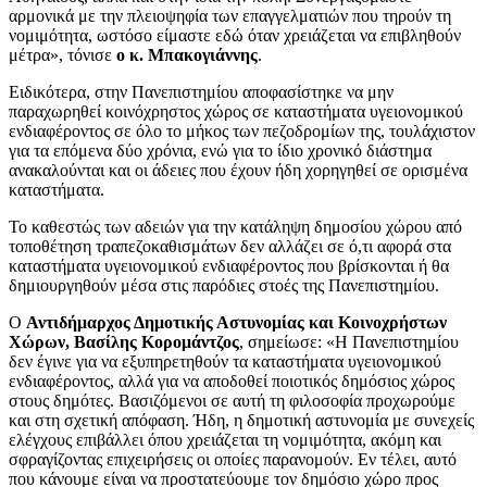
αρμονικά με την πλειοψηφία των επαγγελματιών που τηρούν τη
νομιμότητα, ωστόσο είμαστε εδώ όταν χρειάζεται να επιβληθούν
μέτρα», τόνισε
ο κ. Μπακογιάννης
.
Ειδικότερα, στην Πανεπιστημίου αποφασίστηκε να μην
παραχωρηθεί κοινόχρηστος χώρος σε καταστήματα υγειονομικού
ενδιαφέροντος σε όλο το μήκος των πεζοδρομίων της, τουλάχιστον
για τα επόμενα δύο χρόνια, ενώ για το ίδιο χρονικό διάστημα
ανακαλούνται και οι άδειες που έχουν ήδη χορηγηθεί σε ορισμένα
καταστήματα.
Το καθεστώς των αδειών για την κατάληψη δημοσίου χώρου από
τοποθέτηση τραπεζοκαθισμάτων δεν αλλάζει σε ό,τι αφορά στα
καταστήματα υγειονομικού ενδιαφέροντος που βρίσκονται ή θα
δημιουργηθούν μέσα στις παρόδιες στοές της Πανεπιστημίου.
Ο
Αντιδήμαρχος Δημοτικής Αστυνομίας και Κοινοχρήστων
Χώρων, Βασίλης Κορομάντζος
, σημείωσε: «Η Πανεπιστημίου
δεν έγινε για να εξυπηρετηθούν τα καταστήματα υγειονομικού
ενδιαφέροντος, αλλά για να αποδοθεί ποιοτικός δημόσιος χώρος
στους δημότες. Βασιζόμενοι σε αυτή τη φιλοσοφία προχωρούμε
και στη σχετική απόφαση. Ήδη, η δημοτική αστυνομία με συνεχείς
ελέγχους επιβάλλει όπου χρειάζεται τη νομιμότητα, ακόμη και
σφραγίζοντας επιχειρήσεις οι οποίες παρανομούν. Εν τέλει, αυτό
που κάνουμε είναι να προστατεύουμε τον δημόσιο χώρο προς