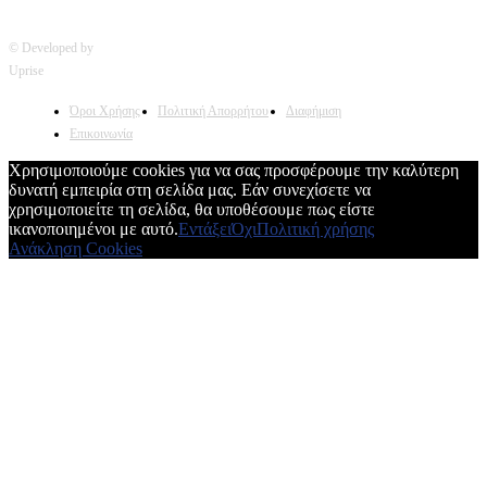
© Developed by
Uprise
Όροι Χρήσης
Πολιτική Απορρήτου
Διαφήμιση
Επικοινωνία
Χρησιμοποιούμε cookies για να σας προσφέρουμε την καλύτερη
δυνατή εμπειρία στη σελίδα μας. Εάν συνεχίσετε να
χρησιμοποιείτε τη σελίδα, θα υποθέσουμε πως είστε
ικανοποιημένοι με αυτό.
Εντάξει
Όχι
Πολιτική χρήσης
Ανάκληση Cookies