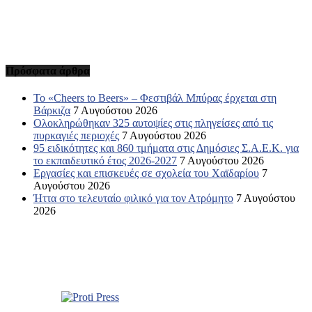
Πρόσφατα άρθρα
Το «Cheers to Beers» – Φεστιβάλ Μπύρας έρχεται στη
Βάρκιζα
7 Αυγούστου 2026
Ολοκληρώθηκαν 325 αυτοψίες στις πληγείσες από τις
πυρκαγιές περιοχές
7 Αυγούστου 2026
95 ειδικότητες και 860 τμήματα στις Δημόσιες Σ.Α.Ε.Κ. για
το εκπαιδευτικό έτος 2026-2027
7 Αυγούστου 2026
Εργασίες και επισκευές σε σχολεία του Χαϊδαρίου
7
Αυγούστου 2026
Ήττα στο τελευταίο φιλικό για τον Ατρόμητο
7 Αυγούστου
2026