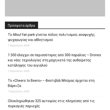
Το Allou! fan park γίνεται πόλος πολιτισμού, αναψυχής,
ψυχαγωγίας και αθλητισμού
7 Αυγούστου 2026
1.500 έλεγχοι σε περισσότερες από 300 παραλίες – Drones
και νέες τεχνολογίες στη μάχη κατά της αυθαίρετης
κατάληψης του αιγιαλού
7 Αυγούστου 2026
Το «Cheers to Beers» – Φεστιβάλ Μπύρας έρχεται στη
Βάρκιζα
7 Αυγούστου 2026
Ολοκληρώθηκαν 325 αυτοψίες στις πληγείσες από τις
πυρκαγιές περιοχές
7 Αυγούστου 2026
95 ειδικότητες και 860 τμήματα στις Δημόσιες Σ.Α.Ε.Κ. για
το εκπαιδευτικό έτος 2026-2027
7 Αυγούστου 2026