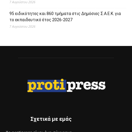
Σχετικά με εμάς
Το protipress είναι ένα σύγχρονο
ανεξάρτητο ειδησεογραφικό site με βασικό
στόχο την έγκυρη και έγκαιρη ενημέρωση
των πολιτών. Θα ενημερώνει με συνεχή ροή
για θέματα αυτοδιοίκησης, πολιτικής,
οικονομίας, κοινωνίας, διεθνή, υγείας,