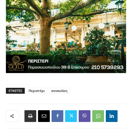
ΕΤΙΚΈΤΕΣ
Περιστέρι
συναυλίες
Προηγούμενο άρθρο
Επόμενο άρθρο
Πιλοτικό πρόγραμμα
Η Ελλάδα κατέκτησε ακόμα
εκπαιδευτικής ρομποτικής
23 μετάλλια, φθάνοντας τα
σε 100 επιλεγμένα δημοτικά
66, στο Παγκόσμιο
σχολεία της Περιφέρειας
Tαεκβοντό ITF
Αττικής