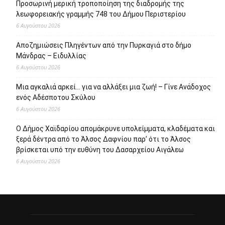
Ο Δήμος Χαϊδαρίου απομάκρυνε υπολείμματα, κλαδέματα και
ξερά δέντρα από το Άλσος Δαφνίου παρ’ ότι το Άλσος
βρίσκεται υπό την ευθύνη του Δασαρχείου Αιγάλεω
6 Αυγούστου 2026
Σχετικά με εμάς
Το protipress είναι ένα σύγχρονο
ανεξάρτητο ειδησεογραφικό site με βασικό
στόχο την έγκυρη και έγκαιρη ενημέρωση
των πολιτών. Θα ενημερώνει με συνεχή ροή
για θέματα αυτοδιοίκησης, πολιτικής,