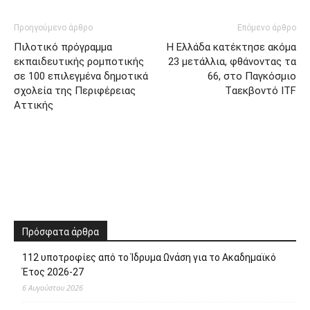
Πρόσφατα άρθρα
112 υποτροφίες από το Ίδρυμα Ωνάση για το Ακαδημαϊκό
Έτος 2026-27
6 Αυγούστου 2026
Προσωρινή μερική τροποποίηση της διαδρομής της
λεωφορειακής γραμμής 748 του Δήμου Περιστερίου
6 Αυγούστου 2026
Αποζημιώσεις Πληγέντων από την Πυρκαγιά στο δήμο
Μάνδρας – Ειδυλλίας
6 Αυγούστου 2026
Μια αγκαλιά αρκεί… για να αλλάξει μια ζωή! – Γίνε Ανάδοχος
ενός Αδέσποτου Σκύλου
6 Αυγούστου 2026