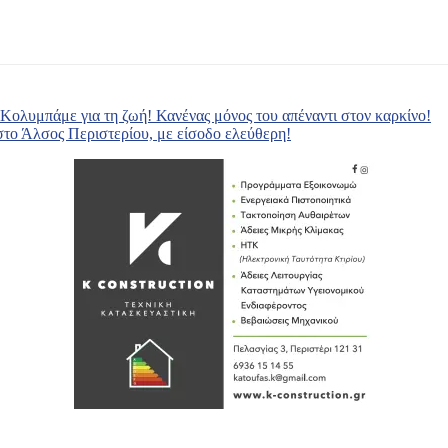
ολυμπάμε για τη ζωή! Κανένας μόνος του απέναντι στον καρκίνο!
στο Άλσος Περιστερίου, με είσοδο ελεύθερη!