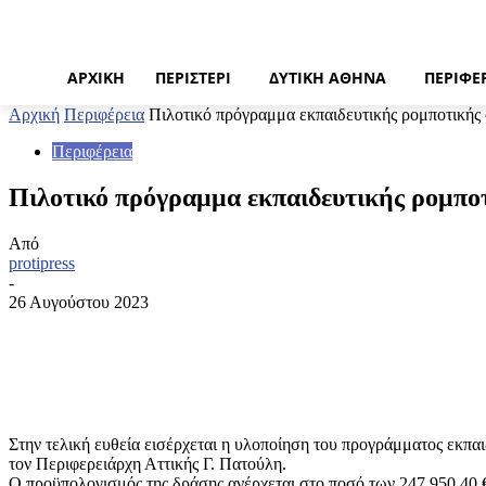
ΑΡΧΙΚΉ
ΠΕΡΙΣΤΈΡΙ
ΔΥΤΙΚΉ ΑΘΉΝΑ
ΠΕΡΙΦΈ
Αρχική
Περιφέρεια
Πιλοτικό πρόγραμμα εκπαιδευτικής ρομποτικής 
Περιφέρεια
Πιλοτικό πρόγραμμα εκπαιδευτικής ρομποτ
Από
protipress
-
26 Αυγούστου 2023
Κοινοποίηση
Στην τελική ευθεία εισέρχεται η υλοποίηση του προγράμματος εκπα
τον Περιφερειάρχη Αττικής Γ. Πατούλη.
Ο προϋπολογισμός της δράσης ανέρχεται στο ποσό των 247.950,40