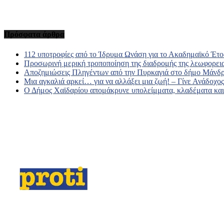
Πρόσφατα άρθρα
112 υποτροφίες από το Ίδρυμα Ωνάση για το Ακαδημαϊκό Έτο
Προσωρινή μερική τροποποίηση της διαδρομής της λεωφορει
Αποζημιώσεις Πληγέντων από την Πυρκαγιά στο δήμο Μάνδρ
Μια αγκαλιά αρκεί… για να αλλάξει μια ζωή! – Γίνε Ανάδοχ
Ο Δήμος Χαϊδαρίου απομάκρυνε υπολείμματα, κλαδέματα και 
Σχετικά με εμάς