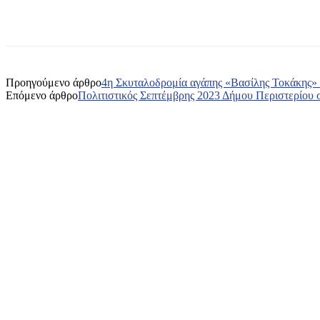
Κοινοποίηση
Προηγούμενο άρθρο
4η Σκυταλοδρομία αγάπης «Βασίλης Τοκάκης» Κ
Επόμενο άρθρο
Πολιτιστικός Σεπτέμβρης 2023 Δήμου Περιστερίου 