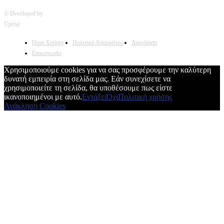
© Developed by
Uprise
Όροι Χρήσης
Πολιτική Απορρήτου
Διαφήμιση
Επικοινωνία
Χρησιμοποιούμε cookies για να σας προσφέρουμε την καλύτερη
δυνατή εμπειρία στη σελίδα μας. Εάν συνεχίσετε να
χρησιμοποιείτε τη σελίδα, θα υποθέσουμε πως είστε
ικανοποιημένοι με αυτό.
Εντάξει
Όχι
Πολιτική χρήσης
Ανάκληση Cookies