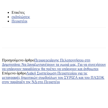
Ετικέτες
εκδηλώσεις
Περιστέρι
Προηγούμενο άρθρο
Περιφερειάρχης Πελοποννήσου στη
Δημητσάνα: Να ξαναζωντανέψουν τα χωριά μας. Για να συνεχίσουν
να υπάρχουν παραδόσεις θα πρέπει να υπάρχουν και άνθρωποι
Επόμενο άρθρο
Λαϊκή Συσπείρωση Περιστερίου για τις
μεταγραφές δημοτικών συμβούλων του ΣΥΡΙΖΑ και του ΠΑΣΟΚ
στην παράταξη της ΝΔ στο Περιστέρι