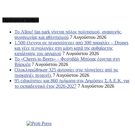
Πρόσφατα άρθρα
Το Allou! fan park γίνεται πόλος πολιτισμού, αναψυχής,
ψυχαγωγίας και αθλητισμού
7 Αυγούστου 2026
1.500 έλεγχοι σε περισσότερες από 300 παραλίες – Drones
και νέες τεχνολογίες στη μάχη κατά της αυθαίρετης
κατάληψης του αιγιαλού
7 Αυγούστου 2026
Το «Cheers to Beers» – Φεστιβάλ Μπύρας έρχεται στη
Βάρκιζα
7 Αυγούστου 2026
Ολοκληρώθηκαν 325 αυτοψίες στις πληγείσες από τις
πυρκαγιές περιοχές
7 Αυγούστου 2026
95 ειδικότητες και 860 τμήματα στις Δημόσιες Σ.Α.Ε.Κ. για
το εκπαιδευτικό έτος 2026-2027
7 Αυγούστου 2026