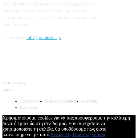
έγκαιρη ενημέρωση των πολιτών. Θα ενημερώνει με
συνεχή ροή για θέματα αυτοδιοίκησης, πολιτικής,
οικονομίας, κοινωνίας, διεθνή, υγείας, αθλητικά, auto
moto, life style.
Επικοινωνία:
info@protimedia.gr
© Developed by
Uprise
Όροι Χρήσης
Πολιτική Απορρήτου
Διαφήμιση
Επικοινωνία
Χρησιμοποιούμε cookies για να σας προσφέρουμε την καλύτερη
δυνατή εμπειρία στη σελίδα μας. Εάν συνεχίσετε να
χρησιμοποιείτε τη σελίδα, θα υποθέσουμε πως είστε
ικανοποιημένοι με αυτό.
Εντάξει
Όχι
Πολιτική χρήσης