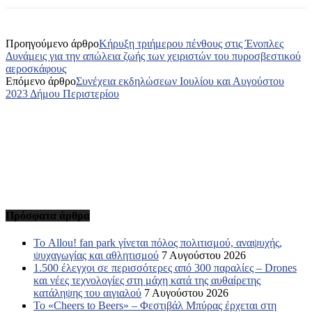
Προηγούμενο άρθρο
Κήρυξη τριήμερου πένθους στις Ένοπλες
Δυνάμεις για την απώλεια ζωής των χειριστών του πυροσβεστικού
αεροσκάφους
Επόμενο άρθρο
Συνέχεια εκδηλώσεων Ιουλίου και Αυγούστου
2023 Δήμου Περιστερίου
Πρόσφατα άρθρα
Το Allou! fan park γίνεται πόλος πολιτισμού, αναψυχής,
ψυχαγωγίας και αθλητισμού
7 Αυγούστου 2026
1.500 έλεγχοι σε περισσότερες από 300 παραλίες – Drones
και νέες τεχνολογίες στη μάχη κατά της αυθαίρετης
κατάληψης του αιγιαλού
7 Αυγούστου 2026
Το «Cheers to Beers» – Φεστιβάλ Μπύρας έρχεται στη