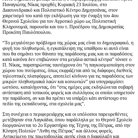
Παναγιώτης Νίκας προχθές Κυριακή 23 Ιουλίου, στο
Διασυνεδριακό και Πολιτιστικό Κέντρο Δημητσάνας, στον
χαιρετισμό του κατά την εκδήλωση για την έναρξη του 4ου
Θερινού Σχολείου για τον Αγροτικό χώρο ως Πολιτιστική
Κληρονομιά, παρουσία και του τ. Προέδρου της Δημοκρατίας
Προκόπη Παυλόπουλου.
“Το μεγαλύτερο πρόβλημα της χώρας μας είναι το δημογραφικό, η
φυγή του πληθυσμού, η εγκατάλειψη της υπαίθρου κι αυτό είναι
που θα σημάνει τον θάνατο της παράδοσης μιας και οι παραδόσεις
κατά κανόνα δεν επιβιώνουν στα μεγάλα αστικά κέντρα” τόνισε ο
Π. Νίκας, παρατηρώντας ταυτόχρονα ότι “η παγκοσμιοποίηση στον
χώρου του πνεύματος, όπως εκφράζεται από τις διάφορες διεθνείς
τηλεοπτικές πλατφόρμες, αποτελεί κίνδυνο για τις παραδόσεις των
μικρών πληθυσμιακά λαών και κοινωνιών” για υπογραμμίσει
ωστόσο, καταλήγοντας, ότι “στις ημέρες μας εκδηλώνεται σοβαρή
αντίσταση από τοπικούς φορείς και συλλόγους οι οποίοι υπηρετούν
την παράδοση, αν και θα πρέπει να υπάρξει κάτι αντίστοιχο στο
πεδίο της εκπαίδευσης, στα σχολεία μας”.
Στη συνέχεια ο περιφερειάρχης και οι υπόλοιποι παρευρεθέντες
μετέβησαν στα Λαγκάδια, όπου παράλληλα με το Θερινό Σχολείο
διοργανώνεται το 2ο Εργαστήριο της Τέχνης της Πέτρας, από την
Κίνηση Πολιτών “Ανθη της Πέτρας” και άλλους φορείς.
Αντικείμενο της πρωτοβουλίας αυτής είναι η διαφύλαξη και