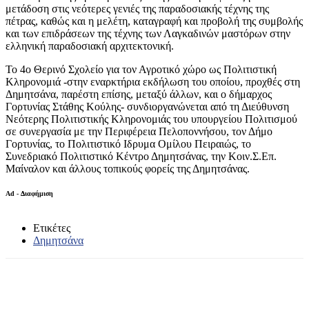
μετάδοση στις νεότερες γενιές της παραδοσιακής τέχνης της
πέτρας, καθώς και η μελέτη, καταγραφή και προβολή της συμβολής
και των επιδράσεων της τέχνης των Λαγκαδινών μαστόρων στην
ελληνική παραδοσιακή αρχιτεκτονική.
Το 4ο Θερινό Σχολείο για τον Αγροτικό χώρο ως Πολιτιστική
Κληρονομιά -στην εναρκτήρια εκδήλωση του οποίου, προχθές στη
Δημητσάνα, παρέστη επίσης, μεταξύ άλλων, και ο δήμαρχος
Γορτυνίας Στάθης Κούλης- συνδιοργανώνεται από τη Διεύθυνση
Νεότερης Πολιτιστικής Κληρονομιάς του υπουργείου Πολιτισμού
σε συνεργασία με την Περιφέρεια Πελοποννήσου, τον Δήμο
Γορτυνίας, το Πολιτιστικό Ιδρυμα Ομίλου Πειραιώς, το
Συνεδριακό Πολιτιστικό Κέντρο Δημητσάνας, την Κοιν.Σ.Επ.
Μαίναλον και άλλους τοπικούς φορείς της Δημητσάνας.
Ad - Διαφήμιση
Ετικέτες
Δημητσάνα