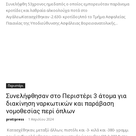
Συνελήφθη 53χρονος ημεδαπός ο οποίος εμπορευόταν παράνομα
κροτίδες και λαθραία αλκοολούχα ποτά στο
ΑιγάλεωΚατασχέθηκαν -2.630- κροτίδεςΑπό το Τμήμα Ασφαλείας
Παιανίας της Υποδιεύθυνσης Ασφάλειας Βορειοανατολικής...
Περιστέρι
Συνελήφθησαν στο Περιστέρι 3 άτομα για
διακίνηση ναρκωτικών και παράβαση
νομοθεσίας περί όπλων
protipress
-
1 Απριλίου 2024
Κατασχέθηκαν, μεταξύ άλλων, πιστόλι και -3- κιλά και -380- γραμμ.