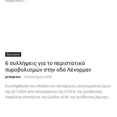
ανθρώπων...
Κοινωνία
6 συλλήψεις για το περιστατικό
πυροβολισμών στην οδό Λένορμαν
protipress
-
24 Ιανουαρίου 2024
Συνελήφθησαν στο πλαίσιο του αυτοφώρου, απογευματινές ώρες
της 20-1-2024, από αστυνομικούς της Ο.Π.Κ.Ε. της Διεύθυνσης
Ασφαλείας Αττικής και της Ομάδας ΔΙ.ΑΣ. της Διεύθυνσης Άμεσης...