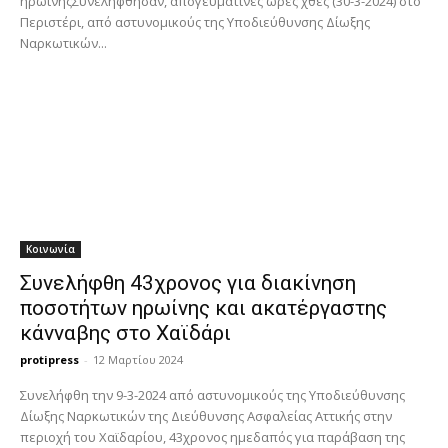
ηρωίνηςΣυνελήφθησαν, απογευματινές ώρες χθες (30-3-2024) στο
Περιστέρι, από αστυνομικούς της Υποδιεύθυνσης Δίωξης
Ναρκωτικών...
Κοινωνία
Συνελήφθη 43χρονος για διακίνηση
ποσοτήτων ηρωίνης και ακατέργαστης
κάνναβης στο Χαϊδάρι
protipress
-
12 Μαρτίου 2024
Συνελήφθη την 9-3-2024 από αστυνομικούς της Υποδιεύθυνσης
Δίωξης Ναρκωτικών της Διεύθυνσης Ασφαλείας Αττικής στην
περιοχή του Χαϊδαρίου, 43χρονος ημεδαπός για παράβαση της