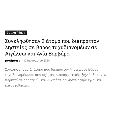
Δυτική Αθήνα
Συνελήφθησαν 2 άτομα που διέπρατταν
ληστείες σε βάρος ταχυδιανομέων σε
Αιγάλεω και Αγία Βαρβάρα
protipress
-
12 Ιανουαρίου 2024
Συνελήφθησαν -2- άτομα που διέπρατταν ληστείες σε βάρος
ταχυδιανομέων σε περιοχές της Δυτικής ΑττικήςΕξιχνιάσθηκαν -6-
περιπτώσεις ληστειών και -1- απόπειρα ληστείαςΒρέθηκαν και
κατασχέθηκαν,...