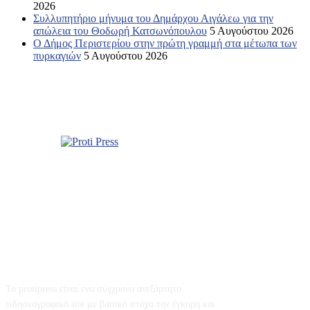
2026
Συλλυπητήριο μήνυμα του Δημάρχου Αιγάλεω για την
απώλεια του Θοδωρή Κατσωνόπουλου
5 Αυγούστου 2026
Ο Δήμος Περιστερίου στην πρώτη γραμμή στα μέτωπα των
πυρκαγιών
5 Αυγούστου 2026
Σχετικά με εμάς
Το protipress είναι ένα σύγχρονο ανεξάρτητο
ειδησεογραφικό site με βασικό στόχο την έγκυρη και