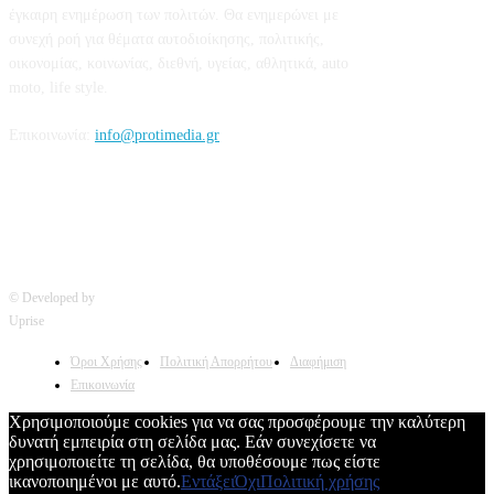
έγκαιρη ενημέρωση των πολιτών. Θα ενημερώνει με
συνεχή ροή για θέματα αυτοδιοίκησης, πολιτικής,
οικονομίας, κοινωνίας, διεθνή, υγείας, αθλητικά, auto
moto, life style.
Επικοινωνία:
info@protimedia.gr
© Developed by
Uprise
Όροι Χρήσης
Πολιτική Απορρήτου
Διαφήμιση
Επικοινωνία
Χρησιμοποιούμε cookies για να σας προσφέρουμε την καλύτερη
δυνατή εμπειρία στη σελίδα μας. Εάν συνεχίσετε να
χρησιμοποιείτε τη σελίδα, θα υποθέσουμε πως είστε
ικανοποιημένοι με αυτό.
Εντάξει
Όχι
Πολιτική χρήσης