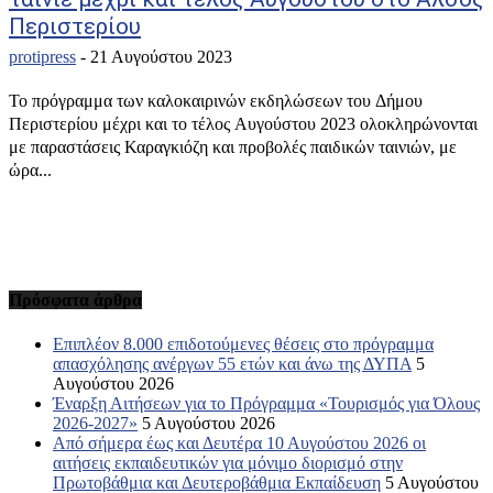
Περιστερίου
protipress
-
21 Αυγούστου 2023
Το πρόγραμμα των καλοκαιρινών εκδηλώσεων του Δήμου
Περιστερίου μέχρι και το τέλος Αυγούστου 2023 ολοκληρώνονται
με παραστάσεις Καραγκιόζη και προβολές παιδικών ταινιών, με
ώρα...
Πρόσφατα άρθρα
Επιπλέον 8.000 επιδοτούμενες θέσεις στο πρόγραμμα
απασχόλησης ανέργων 55 ετών και άνω της ΔΥΠΑ
5
Αυγούστου 2026
Έναρξη Αιτήσεων για το Πρόγραμμα «Τουρισμός για Όλους
2026-2027»
5 Αυγούστου 2026
Από σήμερα έως και Δευτέρα 10 Αυγούστου 2026 οι
αιτήσεις εκπαιδευτικών για μόνιμο διορισμό στην
Πρωτοβάθμια και Δευτεροβάθμια Εκπαίδευση
5 Αυγούστου