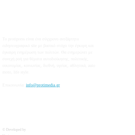
Σχετικά με εμάς
Το protipress είναι ένα σύγχρονο ανεξάρτητο
ειδησεογραφικό site με βασικό στόχο την έγκυρη και
έγκαιρη ενημέρωση των πολιτών. Θα ενημερώνει με
συνεχή ροή για θέματα αυτοδιοίκησης, πολιτικής,
οικονομίας, κοινωνίας, διεθνή, υγείας, αθλητικά, auto
moto, life style.
Επικοινωνία:
info@protimedia.gr
© Developed by