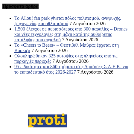
Πρόσφατα άρθρα
Το Allou! fan park γίνεται πόλος πολιτισμού, αναψυχής,
ψυχαγωγίας και αθλητισμού
7 Αυγούστου 2026
1.500 έλεγχοι σε περισσότερες από 300 παραλίες – Drones
και νέες τεχνολογίες στη μάχη κατά της αυθαίρετης
κατάληψης του αιγιαλού
7 Αυγούστου 2026
Το «Cheers to Beers» – Φεστιβάλ Μπύρας έρχεται στη
Βάρκιζα
7 Αυγούστου 2026
Ολοκληρώθηκαν 325 αυτοψίες στις πληγείσες από τις
πυρκαγιές περιοχές
7 Αυγούστου 2026
95 ειδικότητες και 860 τμήματα στις Δημόσιες Σ.Α.Ε.Κ. για
το εκπαιδευτικό έτος 2026-2027
7 Αυγούστου 2026