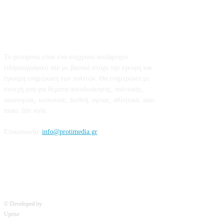
Σχετικά με εμάς
Το protipress είναι ένα σύγχρονο ανεξάρτητο
ειδησεογραφικό site με βασικό στόχο την έγκυρη και
έγκαιρη ενημέρωση των πολιτών. Θα ενημερώνει με
συνεχή ροή για θέματα αυτοδιοίκησης, πολιτικής,
οικονομίας, κοινωνίας, διεθνή, υγείας, αθλητικά, auto
moto, life style.
Επικοινωνία:
info@protimedia.gr
© Developed by
Uprise