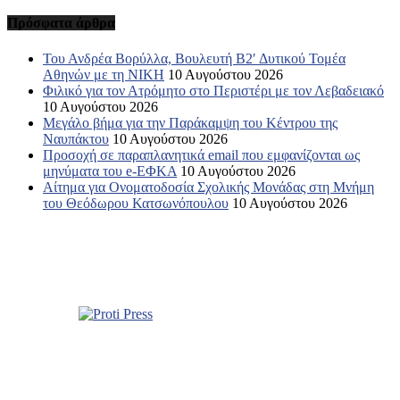
Πρόσφατα άρθρα
Του Ανδρέα Βορύλλα, Βουλευτή Β2′ Δυτικού Τομέα
Αθηνών με τη ΝΙΚΗ
10 Αυγούστου 2026
Φιλικό για τον Ατρόμητο στο Περιστέρι με τον Λεβαδειακό
10 Αυγούστου 2026
Μεγάλο βήμα για την Παράκαμψη του Κέντρου της
Ναυπάκτου
10 Αυγούστου 2026
Προσοχή σε παραπλανητικά email που εμφανίζονται ως
μηνύματα του e-ΕΦΚΑ
10 Αυγούστου 2026
Αίτημα για Ονοματοδοσία Σχολικής Μονάδας στη Μνήμη
του Θεόδωρου Κατσωνόπουλου
10 Αυγούστου 2026