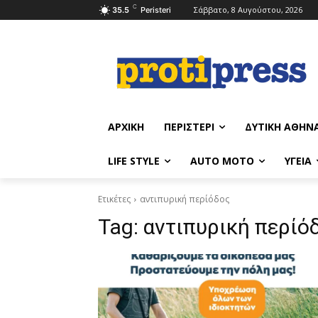
C
Σάββατο, 8 Αυγούστου, 2026
35.5
Peristeri
ΑΡΧΙΚΉ
ΠΕΡΙΣΤΈΡΙ
ΔΥΤΙΚΉ ΑΘΉΝ
LIFE STYLE
AUTO MOTO
ΥΓΕΊΑ
Ετικέτες
αντιπυρική περίόδος
Tag:
αντιπυρική περίό