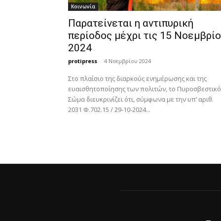
Κοινωνία
Παρατείνεται η αντιπυρική
περίοδος μέχρι τις 15 Νοεμβρί
2024
protipress
-
4 Νοεμβρίου 2024
Στο πλαίσιο της διαρκούς ενημέρωσης και της
ευαισθητοποίησης των πολιτών, το Πυροσβεστικό
Σώμα διευκρινίζει ότι, σύμφωνα με την υπ’ αριθ.
2031 Φ.702.15 / 29-10-2024...