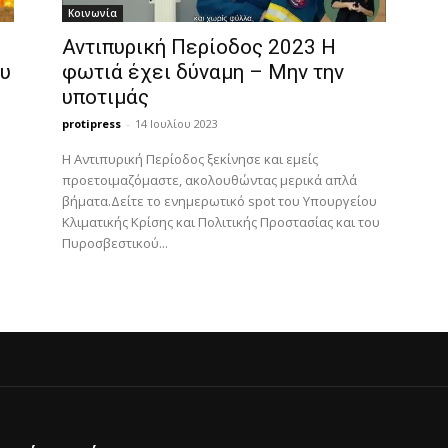
Κοινωνία
Αντιπυρική Περίοδος 2023 Η
ου
φωτιά έχει δύναμη – Μην την
υποτιμάς
protipress
-
14 Ιουλίου 2023
Η Αντιπυρική Περίοδος ξεκίνησε και εμείς
προετοιμαζόμαστε, ακολουθώντας μερικά απλά
βήματα.Δείτε το ενημερωτικό spot του Υπουργείου
Κλιματικής Κρίσης και Πολιτικής Προστασίας και του
Πυροσβεστικού...