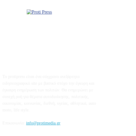
Σχετικά με εμάς
Το protipress είναι ένα σύγχρονο ανεξάρτητο
ειδησεογραφικό site με βασικό στόχο την έγκυρη και
έγκαιρη ενημέρωση των πολιτών. Θα ενημερώνει με
συνεχή ροή για θέματα αυτοδιοίκησης, πολιτικής,
οικονομίας, κοινωνίας, διεθνή, υγείας, αθλητικά, auto
moto, life style.
Επικοινωνία:
info@protimedia.gr