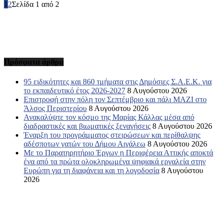
1
2
Σελίδα 1 από 2
Πρόσφατα άρθρα
95 ειδικότητες και 860 τμήματα στις Δημόσιες Σ.Α.Ε.Κ. για
το εκπαιδευτικό έτος 2026-2027
8 Αυγούστου 2026
Επιστροφή στην πόλη τον Σεπτέμβριο και πάλι ΜΑΖΙ στο
Άλσος Περιστερίου
8 Αυγούστου 2026
Ανακαλύψτε τον κόσμο της Μαρίας Κάλλας μέσα από
διαδραστικές και βιωματικές ξεναγήσεις
8 Αυγούστου 2026
Έναρξη του προγράμματος στειρώσεων και περίθαλψης
αδέσποτων γατών του Δήμου Αιγάλεω
8 Αυγούστου 2026
Με το Παρατηρητήριο Έργων η Περιφέρεια Αττικής αποκτά
ένα από τα πρώτα ολοκληρωμένα ψηφιακά εργαλεία στην
Ευρώπη για τη διαφάνεια και τη λογοδοσία
8 Αυγούστου
2026