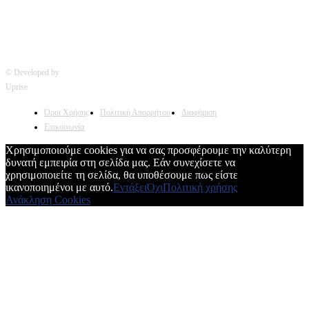
© Developed by
Uprise
Όροι Χρήσης
Πολιτική Απορρήτου
Διαφήμιση
Επικοινωνία
Χρησιμοποιούμε cookies για να σας προσφέρουμε την καλύτερη
δυνατή εμπειρία στη σελίδα μας. Εάν συνεχίσετε να
χρησιμοποιείτε τη σελίδα, θα υποθέσουμε πως είστε
ικανοποιημένοι με αυτό.
Εντάξει
Όχι
Πολιτική χρήσης
Ανάκληση Cookies