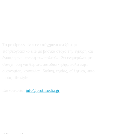
Σχετικά με εμάς
Το protipress είναι ένα σύγχρονο ανεξάρτητο
ειδησεογραφικό site με βασικό στόχο την έγκυρη και
έγκαιρη ενημέρωση των πολιτών. Θα ενημερώνει με
συνεχή ροή για θέματα αυτοδιοίκησης, πολιτικής,
οικονομίας, κοινωνίας, διεθνή, υγείας, αθλητικά, auto
moto, life style.
Επικοινωνία:
info@protimedia.gr