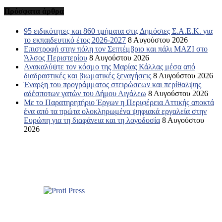
Πρόσφατα άρθρα
95 ειδικότητες και 860 τμήματα στις Δημόσιες Σ.Α.Ε.Κ. για
το εκπαιδευτικό έτος 2026-2027
8 Αυγούστου 2026
Επιστροφή στην πόλη τον Σεπτέμβριο και πάλι ΜΑΖΙ στο
Άλσος Περιστερίου
8 Αυγούστου 2026
Ανακαλύψτε τον κόσμο της Μαρίας Κάλλας μέσα από
διαδραστικές και βιωματικές ξεναγήσεις
8 Αυγούστου 2026
Έναρξη του προγράμματος στειρώσεων και περίθαλψης
αδέσποτων γατών του Δήμου Αιγάλεω
8 Αυγούστου 2026
Με το Παρατηρητήριο Έργων η Περιφέρεια Αττικής αποκτά
ένα από τα πρώτα ολοκληρωμένα ψηφιακά εργαλεία στην
Ευρώπη για τη διαφάνεια και τη λογοδοσία
8 Αυγούστου
2026