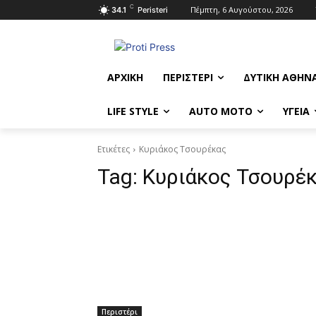
C
Πέμπτη, 6 Αυγούστου, 2026
34.1
Peristeri
ΑΡΧΙΚΉ
ΠΕΡΙΣΤΈΡΙ
ΔΥΤΙΚΉ ΑΘΉΝ
LIFE STYLE
AUTO MOTO
ΥΓΕΊΑ
Ετικέτες
Κυριάκος Τσουρέκας
Tag:
Κυριάκος Τσουρέ
Περιστέρι