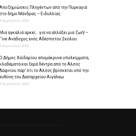
Αποζημιώσεις Πληγέντων από την Πυρκαγιά
στο δήμο Μάνδρας – Ειδυλλίας
6 Αυγούστου 2026
Μια αγκαλιά αρκεί… για να αλλάξει μια ζωή! –
Γίνε Ανάδοχος ενός Αδέσποτου Σκύλου
6 Αυγούστου 2026
Ο Δήμος Χαϊδαρίου απομάκρυνε υπολείμματα,
κλαδέματα και ξερά δέντρα από το Άλσος
Δαφνίου παρ’ ότι το Άλσος βρίσκεται υπό την
ευθύνη του Δασαρχείου Αιγάλεω
6 Αυγούστου 2026