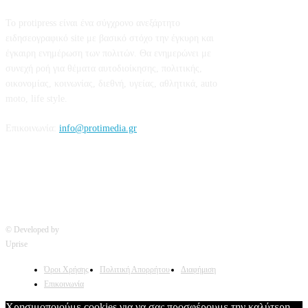
Το protipress είναι ένα σύγχρονο ανεξάρτητο
ειδησεογραφικό site με βασικό στόχο την έγκυρη και
έγκαιρη ενημέρωση των πολιτών. Θα ενημερώνει με
συνεχή ροή για θέματα αυτοδιοίκησης, πολιτικής,
οικονομίας, κοινωνίας, διεθνή, υγείας, αθλητικά, auto
moto, life style.
Επικοινωνία:
info@protimedia.gr
© Developed by
Uprise
Όροι Χρήσης
Πολιτική Απορρήτου
Διαφήμιση
Επικοινωνία
Χρησιμοποιούμε cookies για να σας προσφέρουμε την καλύτερη