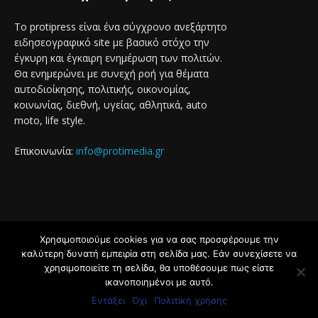
Το protipress είναι ένα σύγχρονο ανεξάρτητο
ειδησεογραφικό site με βασικό στόχο την
έγκυρη και έγκαιρη ενημέρωση των πολιτών.
Θα ενημερώνει με συνεχή ροή για θέματα
αυτοδιοίκησης, πολιτικής, οικονομίας,
κοινωνίας, διεθνή, υγείας, αθλητικά, auto
moto, life style.
Επικοινωνία:
info@protimedia.gr
Χρησιμοποιούμε cookies για να σας προσφέρουμε την
© Developed by
καλύτερη δυνατή εμπειρία στη σελίδα μας. Εάν συνεχίσετε να
Uprise
χρησιμοποιείτε τη σελίδα, θα υποθέσουμε πως είστε
ικανοποιημένοι με αυτό.
Όροι Χρήσης
Πολιτική Απορρήτου
Εντάξει
Όχι
Πολιτική χρήσης
Διαφήμιση
Επικοινωνία