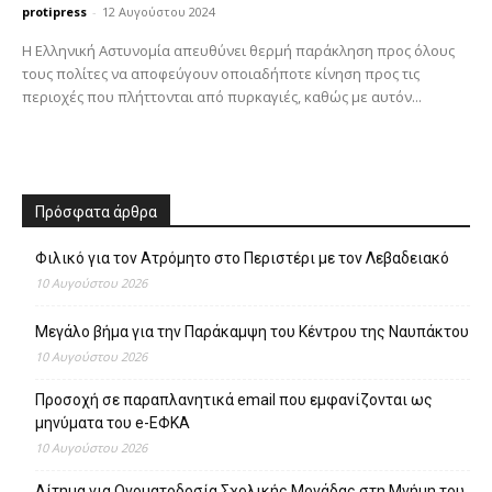
protipress
-
12 Αυγούστου 2024
Η Ελληνική Αστυνομία απευθύνει θερμή παράκληση προς όλους
τους πολίτες να αποφεύγουν οποιαδήποτε κίνηση προς τις
περιοχές που πλήττονται από πυρκαγιές, καθώς με αυτόν...
Πρόσφατα άρθρα
Φιλικό για τον Ατρόμητο στο Περιστέρι με τον Λεβαδειακό
10 Αυγούστου 2026
Μεγάλο βήμα για την Παράκαμψη του Κέντρου της Ναυπάκτου
10 Αυγούστου 2026
Προσοχή σε παραπλανητικά email που εμφανίζονται ως
μηνύματα του e-ΕΦΚΑ
10 Αυγούστου 2026
Αίτημα για Ονοματοδοσία Σχολικής Μονάδας στη Μνήμη του