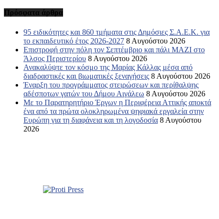
Πρόσφατα άρθρα
95 ειδικότητες και 860 τμήματα στις Δημόσιες Σ.Α.Ε.Κ. για
το εκπαιδευτικό έτος 2026-2027
8 Αυγούστου 2026
Επιστροφή στην πόλη τον Σεπτέμβριο και πάλι ΜΑΖΙ στο
Άλσος Περιστερίου
8 Αυγούστου 2026
Ανακαλύψτε τον κόσμο της Μαρίας Κάλλας μέσα από
διαδραστικές και βιωματικές ξεναγήσεις
8 Αυγούστου 2026
Έναρξη του προγράμματος στειρώσεων και περίθαλψης
αδέσποτων γατών του Δήμου Αιγάλεω
8 Αυγούστου 2026
Με το Παρατηρητήριο Έργων η Περιφέρεια Αττικής αποκτά
ένα από τα πρώτα ολοκληρωμένα ψηφιακά εργαλεία στην
Ευρώπη για τη διαφάνεια και τη λογοδοσία
8 Αυγούστου
2026