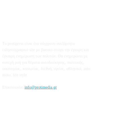
Σχετικά με εμάς
Το protipress είναι ένα σύγχρονο ανεξάρτητο
ειδησεογραφικό site με βασικό στόχο την έγκυρη και
έγκαιρη ενημέρωση των πολιτών. Θα ενημερώνει με
συνεχή ροή για θέματα αυτοδιοίκησης, πολιτικής,
οικονομίας, κοινωνίας, διεθνή, υγείας, αθλητικά, auto
moto, life style.
Επικοινωνία:
info@protimedia.gr