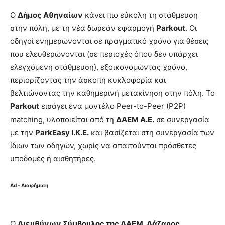
Ο
Δήμος Αθηναίων
κάνει πιο εύκολη τη στάθμευση
στην πόλη, με τη νέα δωρεάν εφαρμογή
Parkout
. Οι
οδηγοί ενημερώνονται σε πραγματικό χρόνο για θέσεις
που ελευθερώνονται (σε περιοχές όπου δεν υπάρχει
ελεγχόμενη στάθμευση), εξοικονομώντας χρόνο,
περιορίζοντας την άσκοπη κυκλοφορία και
βελτιώνοντας την καθημερινή μετακίνηση στην πόλη. Το
Parkout
εισάγει ένα μοντέλο Peer-to-Peer (P2P)
matching, υλοποιείται από τη
ΔΑΕΜ Α.Ε.
σε συνεργασία
με την
ParkEasy Ι.Κ.Ε.
και βασίζεται στη συνεργασία των
ίδιων των οδηγών, χωρίς να απαιτούνται πρόσθετες
υποδομές ή αισθητήρες.
Ad - Διαφήμιση
Ο
Διευθύνων Σύμβουλος της ΔΑΕΜ
,
Λάζαρος