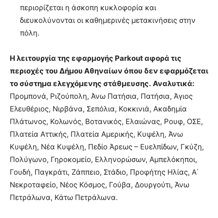
περιορίζεται η άσκοπη κυκλοφορία και
διευκολύνονται οι καθημερινές μετακινήσεις στην
πόλη.
Η λειτουργία της εφαρμογής Parkout α
φορά τις
περιοχές του Δήμου Αθηναίων όπου δεν εφαρμόζεται
το σύστημα ελεγχόμενης στάθμευσης.
Αναλυτικά:
Προμπονά, Ριζούπολη, Άνω Πατήσια, Πατήσια, Άγιος
Ελευθέριος, Νιρβάνα, Σεπόλια, Κοκκινιά, Ακαδημία
Πλάτωνος, Κολωνός, Βοτανικός, Ελαιώνας, Ρουφ, ΟΣΕ,
Πλατεία Αττικής, Πλατεία Αμερικής, Κυψέλη, Άνω
Κυψέλη, Νέα Κυψέλη, Πεδίο Άρεως – Ευελπίδων, Γκύζη,
Πολύγωνο, Γηροκομείο, Ελληνορώσων, Αμπελόκηποι,
Γουδή, Παγκράτι, Ζάππειο, Στάδιο, Προφήτης Ηλίας, Α΄
Νεκροταφείο, Νέος Κόσμος, Γούβα, Δουργούτι, Άνω
Πετράλωνα, Κάτω Πετράλωνα.