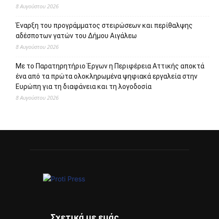
Σχετικά με εμάς
Το protipress είναι ένα σύγχρονο
ανεξάρτητο ειδησεογραφικό site με βασικό
στόχο την έγκυρη και έγκαιρη ενημέρωση
των πολιτών. Θα ενημερώνει με συνεχή ροή
για θέματα αυτοδιοίκησης, πολιτικής,
οικονομίας, κοινωνίας, διεθνή, υγείας,
αθλητικά, auto moto, life style.
Επικοινωνία:
info@protimedia.gr