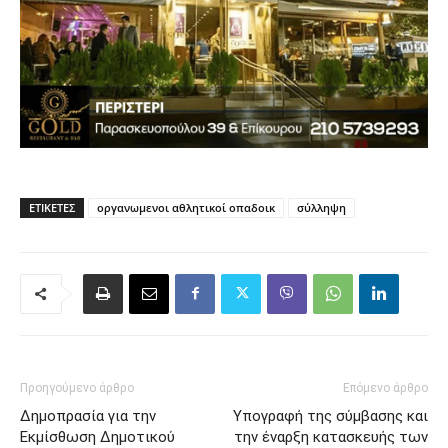
Προηγούμενο άρθρο
Επόμενο άρθρο
Δημοπρασία για την
Yπογραφή της σύμβασης και
Εκμίσθωση Δημοτικού
την έναρξη κατασκευής των
Αναψυκτήριου «ΣΥΝΤΡΙΒΑΝΙ»
τριών ανισόπεδων κόμβων
στο δήμο Αγίας Βαρβάρας
στον Σκαραμαγκά
Πρόσφατα άρθρα
95 ειδικότητες και 860 τμήματα στις Δημόσιες Σ.Α.Ε.Κ. για