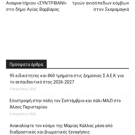
το εκπαιδευτικό έτος 2026-2027
8 Αυγούστου 2026
Επιστροφή στην πόλη τον Σεπτέμβριο και πάλι ΜΑΖΙ στο
Άλσος Περιστερίου
8 Αυγούστου 2026
Ανακαλύψτε τον κόσμο της Μαρίας Κάλλας μέσα από
διαδραστικές και βιωματικές ξεναγήσεις
8 Αυγούστου 2026
Έναρξη του προγράμματος στειρώσεων και περίθαλψης
αδέσποτων γατών του Δήμου Αιγάλεω
8 Αυγούστου 2026
Με το Παρατηρητήριο Έργων η Περιφέρεια Αττικής αποκτά
ένα από τα πρώτα ολοκληρωμένα ψηφιακά εργαλεία στην
Ευρώπη για τη διαφάνεια και τη λογοδοσία
8 Αυγούστου 2026