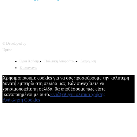
© Developed by
Uprise
Όροι Χρήσης
Πολιτική Απορρήτου
Διαφήμιση
Επικοινωνία
Χρησιμοποιούμε cookies για να σας προσφέρουμε την καλύτερη
δυνατή εμπειρία στη σελίδα μας. Εάν συνεχίσετε να
χρησιμοποιείτε τη σελίδα, θα υποθέσουμε πως είστε
ικανοποιημένοι με αυτό.
Εντάξει
Όχι
Πολιτική χρήσης
Ανάκληση Cookies