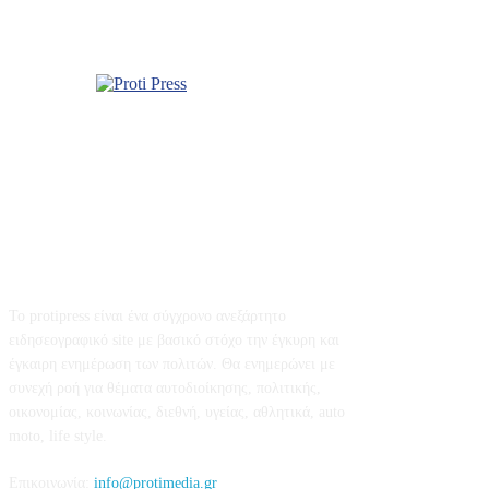
Σχετικά με εμάς
Το protipress είναι ένα σύγχρονο ανεξάρτητο
ειδησεογραφικό site με βασικό στόχο την έγκυρη και
έγκαιρη ενημέρωση των πολιτών. Θα ενημερώνει με
συνεχή ροή για θέματα αυτοδιοίκησης, πολιτικής,
οικονομίας, κοινωνίας, διεθνή, υγείας, αθλητικά, auto
moto, life style.
Επικοινωνία:
info@protimedia.gr