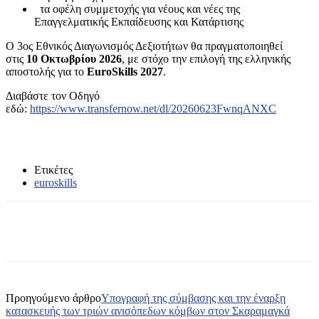
τα οφέλη συμμετοχής για νέους και νέες της
Επαγγελματικής Εκπαίδευσης και Κατάρτισης
Ο 3ος Εθνικός Διαγωνισμός Δεξιοτήτων θα πραγματοποιηθεί
στις
10 Οκτωβρίου 2026
, με στόχο την επιλογή της ελληνικής
αποστολής για το
EuroSkills 2027
.
Διαβάστε τον Οδηγό
εδώ:
https://www.transfernow.net/dl/20260623FwnqANXC
Ετικέτες
euroskills
Προηγούμενο άρθρο
Yπογραφή της σύμβασης και την έναρξη
κατασκευής των τριών ανισόπεδων κόμβων στον Σκαραμαγκά