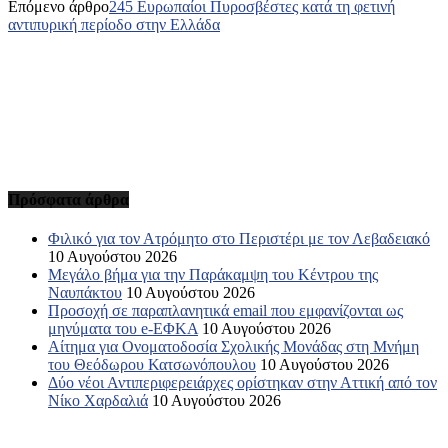
Επόμενο άρθρο
245 Ευρωπαίοι Πυροσβέστες κατά τη φετινή
αντιπυρική περίοδο στην Ελλάδα
Πρόσφατα άρθρα
Φιλικό για τον Ατρόμητο στο Περιστέρι με τον Λεβαδειακό
10 Αυγούστου 2026
Μεγάλο βήμα για την Παράκαμψη του Κέντρου της
Ναυπάκτου
10 Αυγούστου 2026
Προσοχή σε παραπλανητικά email που εμφανίζονται ως
μηνύματα του e-ΕΦΚΑ
10 Αυγούστου 2026
Αίτημα για Ονοματοδοσία Σχολικής Μονάδας στη Μνήμη
του Θεόδωρου Κατσωνόπουλου
10 Αυγούστου 2026
Δύο νέοι Αντιπεριφερειάρχες ορίστηκαν στην Αττική από τον
Νίκο Χαρδαλιά
10 Αυγούστου 2026