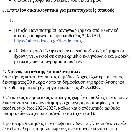
Φωτοαντίγραφα των σελίδων του διαβατηρίου
3. Επιπλέον δικαιολογητικά για μεταπτυχιακές σπουδές
Πτυχίο Πανεπιστημίου (αναγνωριζόμενο από Ελληνικό
κράτος, σύμφωνα με προϋποθέσεις ΔΟΑΤΑΠ,
https://mitroa.doatap.gr/?locale=en
),
Βεβαίωση από Ελληνικό Πανεπιστήμιο/Σχολή ή Τμήμα ότι
έχουν γίνει δεκτοί σε συγκεκριμένο ελληνόφωνο και δωρεάν
μεταπτυχιακό πρόγραμμα σπουδών.
4. Χρόνος κατάθεσης δικαιολογητικών
Οι αιτήσεις κατατίθενται στις αρμόδιες Αρχές Εξωτερικού εντός
διαστήματος 30 ημερών από τη δημοσίευση της πρόσκλησης και
σε κάθε περίπτωση όχι αργότερα από τις
27.7.2026.
Ενδεικτικός ονομαστικός κατάλογος χωρών οι πολίτες των οποίων
δικαιούνται να κάνουν αίτηση για χορήγηση υποτροφίας για το
ακαδημαϊκό έτος 2026-2027, καθώς και ο ενδεικτικός αριθμός
υποτροφιών ανά χώρα επισυνάπτεται (σχετικό 1).
Προσοχή: Οι αιτήσεις των υποψηφίων δεν θα γίνονται δεκτές, εάν
δεν είναι πλήρως συμπληρωμένες ή δεν συνοδεύονται από το