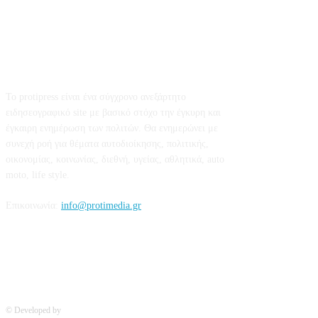
95 ειδικότητες και 860 τμήματα στις Δημόσιες Σ.Α.Ε.Κ. για
το εκπαιδευτικό έτος 2026-2027
7 Αυγούστου 2026
Σχετικά με εμάς
Το protipress είναι ένα σύγχρονο ανεξάρτητο
ειδησεογραφικό site με βασικό στόχο την έγκυρη και
έγκαιρη ενημέρωση των πολιτών. Θα ενημερώνει με
συνεχή ροή για θέματα αυτοδιοίκησης, πολιτικής,