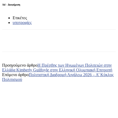
Ad - Διαφήμιση
Ετικέτες
υποτροφίες
Προηγούμενο άρθρο
Η Πρέσβης των Ηνωμένων Πολιτειών στην
Ελλάδα Kimberly Guilfoyle στην Ελληνική Ολυμπιακή Επιτροπή
Επόμενο άρθρο
Πολιτιστική Διαδρομή Αιγάλεω 2026 – Α’ Κύκλος
Πολιτισμού