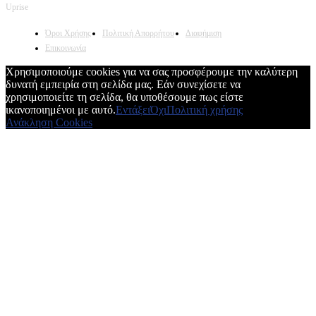
οικονομίας, κοινωνίας, διεθνή, υγείας, αθλητικά, auto
moto, life style.
Επικοινωνία:
info@protimedia.gr
© Developed by
Uprise
Όροι Χρήσης
Πολιτική Απορρήτου
Διαφήμιση
Επικοινωνία
Χρησιμοποιούμε cookies για να σας προσφέρουμε την καλύτερη
δυνατή εμπειρία στη σελίδα μας. Εάν συνεχίσετε να
χρησιμοποιείτε τη σελίδα, θα υποθέσουμε πως είστε
ικανοποιημένοι με αυτό.
Εντάξει
Όχι
Πολιτική χρήσης
Ανάκληση Cookies