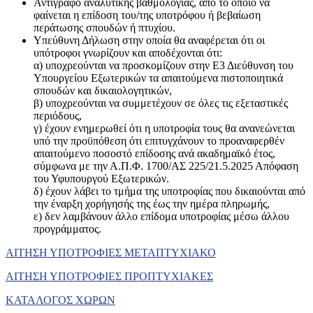
Αντίγραφο αναλυτικής βαθμολογίας, από το οποίο να
φαίνεται η επίδοση του/της υποτρόφου ή βεβαίωση
περάτωσης σπουδών ή πτυχίου.
Υπεύθυνη Δήλωση στην οποία θα αναφέρεται ότι οι
υπότροφοι γνωρίζουν και αποδέχονται ότι:
α) υποχρεούνται να προσκομίζουν στην Ε3 Διεύθυνση του
Υπουργείου Εξωτερικών τα απαιτούμενα πιστοποιητικά
σπουδών και δικαιολογητικών,
β) υποχρεούνται να συμμετέχουν σε όλες τις εξεταστικές
περιόδους,
γ) έχουν ενημερωθεί ότι η υποτροφία τους θα ανανεώνεται
υπό την προϋπόθεση ότι επιτυγχάνουν το προαναφερθέν
απαιτούμενο ποσοστό επίδοσης ανά ακαδημαϊκό έτος,
σύμφωνα με την Α.Π.Φ. 1700/ΑΣ 225/21.5.2025 Απόφαση
του Υφυπουργού Εξωτερικών.
δ) έχουν λάβει το τμήμα της υποτροφίας που δικαιούνται από
την έναρξη χορήγησής της έως την ημέρα πληρωμής,
ε) δεν λαμβάνουν άλλο επίδομα υποτροφίας μέσω άλλου
προγράμματος.
ΑΙΤΗΣΗ ΥΠΟΤΡΟΦΙΕΣ ΜΕΤΑΠΤΥΧΙΑΚΟ
ΑΙΤΗΣΗ ΥΠΟΤΡΟΦΙΕΣ ΠΡΟΠΤΥΧΙΑΚΕΣ
ΚΑΤΑΛΟΓΟΣ ΧΩΡΩΝ