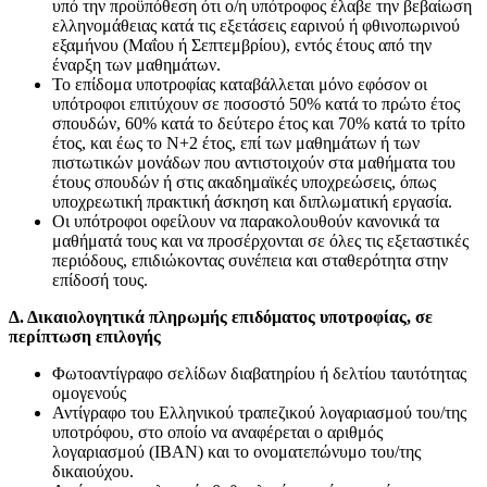
υπό την προϋπόθεση ότι ο/η υπότροφος έλαβε την βεβαίωση
ελληνομάθειας κατά τις εξετάσεις εαρινού ή φθινοπωρινού
εξαμήνου (Μαΐου ή Σεπτεμβρίου), εντός έτους από την
έναρξη των μαθημάτων.
Το επίδομα υποτροφίας καταβάλλεται μόνο εφόσον οι
υπότροφοι επιτύχουν σε ποσοστό 50% κατά το πρώτο έτος
σπουδών, 60% κατά το δεύτερο έτος και 70% κατά το τρίτο
έτος, και έως το Ν+2 έτος, επί των μαθημάτων ή των
πιστωτικών μονάδων που αντιστοιχούν στα μαθήματα του
έτους σπουδών ή στις ακαδημαϊκές υποχρεώσεις, όπως
υποχρεωτική πρακτική άσκηση και διπλωματική εργασία.
Οι υπότροφοι οφείλουν να παρακολουθούν κανονικά τα
μαθήματά τους και να προσέρχονται σε όλες τις εξεταστικές
περιόδους, επιδιώκοντας συνέπεια και σταθερότητα στην
επίδοσή τους.
Δ. Δικαιολογητικά πληρωμής επιδόματος υποτροφίας, σε
περίπτωση επιλογής
Φωτοαντίγραφο σελίδων διαβατηρίου ή δελτίου ταυτότητας
ομογενούς
Αντίγραφο του Ελληνικού τραπεζικού λογαριασμού του/της
υποτρόφου, στο οποίο να αναφέρεται ο αριθμός
λογαριασμού (ΙΒΑΝ) και το ονοματεπώνυμο του/της
δικαιούχου.