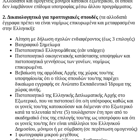
Αλλοδαποί και ομογενείς μόνιμοι κάτοικοι εξωτερικού, οι οποίοι
δεν λαμβάνουν επίδομα υποτροφίας μέσω άλλου προγράμματος.
2. Δικαιολογητικά για προπτυχιακές σπουδές
(τα αλλοδαπά
έγγραφα πρέπει να είναι νομίμως επικυρωμένα και μεταφρασμένα
στην Ελληνική):
Αίτηση με δήλωση σχολών ενδιαφέροντος (έως 3 επιλογές)
Βιογραφικό Σημείωμα
Πιστοποιητικό Ελληνομάθειας (εάν υπάρχει)
Πιστοποιητικό οικογενειακής κατάστασης υποψηφίων και
πιστοποιητικά γεννήσεως των γονέων, νομίμως
επικυρωμένα.
Βεβαίωση της αρμόδιας Αρχής της χώρας του/της
υποψηφίου/ας ότι ο τίτλος σπουδών του/της παρέχει
δικαίωμα εγγραφής σε Ανώτατο Εκπαιδευτικό Ίδρυμα της
χώρας αυτής.
Πιστοποιητικό της Ελληνικής Διπλωματικής Αρχής στο
Εξωτερικό, που να πιστοποιεί ότι ο/η υπότροφος καθώς και
οι γονείς του/της κατοικούσαν και διέμεναν στο Εξωτερικό
κατά τα τελευταία πέντε (5) τουλάχιστον έτη πριν από το
ακαδημαϊκό έτος της επιλογής του/της ως υποτρόφου και ότι
οι γονείς του/της δεν είναι υπάλληλοι του Ελληνικού
Δημοσίου, μόνιμοι ή με σύμβαση (σε περίπτωση ομογενούς)
1 φωτογραφία μικρού μεγέθους