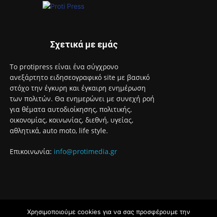
Ανακαλύψτε τον κόσμο της Μαρίας Κάλλας μέσα από
διαδραστικές και βιωματικές ξεναγήσεις
8 Αυγούστου 2026
Έναρξη του προγράμματος στειρώσεων και περίθαλψης
αδέσποτων γατών του Δήμου Αιγάλεω
8 Αυγούστου 2026
Με το Παρατηρητήριο Έργων η Περιφέρεια Αττικής αποκτά
ένα από τα πρώτα ολοκληρωμένα ψηφιακά εργαλεία στην
Ευρώπη για τη διαφάνεια και τη λογοδοσία
8 Αυγούστου 2026
Χρησιμοποιούμε cookies για να σας προσφέρουμε την