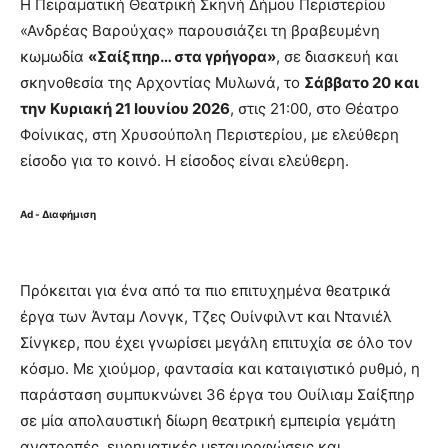
Η Πειραματική Θεατρική Σκηνή Δήμου Περιστερίου
«Ανδρέας Βαρούχας» παρουσιάζει τη βραβευμένη
κωμωδία
«Σαίξπηρ… στα γρήγορα»
, σε διασκευή και
σκηνοθεσία της Αρχοντίας Μυλωνά, το
Σάββατο 20 και
την Κυριακή 21 Ιουνίου 2026
, στις 21:00, στο Θέατρο
Φοίνικας, στη Χρυσούπολη Περιστερίου, με ελεύθερη
είσοδο για το κοινό. Η είσοδος είναι ελεύθερη.
Ad - Διαφήμιση
Πρόκειται για ένα από τα πιο επιτυχημένα θεατρικά
έργα των Άνταμ Λονγκ, Τζες Ουίνφιλντ και Ντανιέλ
Σίνγκερ, που έχει γνωρίσει μεγάλη επιτυχία σε όλο τον
κόσμο. Με χιούμορ, φαντασία και καταιγιστικό ρυθμό, η
παράσταση συμπυκνώνει 36 έργα του Ουίλιαμ Σαίξπηρ
σε μία απολαυστική δίωρη θεατρική εμπειρία γεμάτη
ανατροπές, ευρηματικές μεταμορφώσεις και