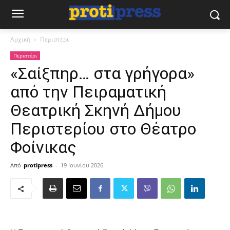
Αρχική
Περιστέρι
Περιστέρι
«Σαίξπηρ… στα γρήγορα»
από την Πειραματική
Θεατρική Σκηνή Δήμου
Περιστερίου στο Θέατρο
Φοίνικας
Από
protipress
-
19 Ιουνίου 2026