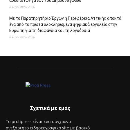
Πρόσφατα άρθρα
95 ειδικότητες και 860 τμήματα στις Δημόσιες Σ.Α.Ε.Κ. για
το εκπαιδευτικό έτος 2026-2027
8 Αυγούστου 2026
Επιστροφή στην πόλη τον Σεπτέμβριο και πάλι ΜΑΖΙ στο
Άλσος Περιστερίου
8 Αυγούστου 2026
Ανακαλύψτε τον κόσμο της Μαρίας Κάλλας μέσα από
διαδραστικές και βιωματικές ξεναγήσεις
8 Αυγούστου 2026
Έναρξη του προγράμματος στειρώσεων και περίθαλψης
αδέσποτων γατών του Δήμου Αιγάλεω
8 Αυγούστου 2026