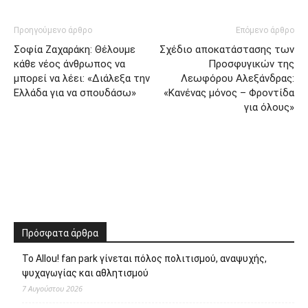
Προηγούμενο άρθρο
Επόμενο άρθρο
Σοφία Ζαχαράκη: Θέλουμε
Σχέδιο αποκατάστασης των
κάθε νέος άνθρωπος να
Προσφυγικών της
μπορεί να λέει: «Διάλεξα την
Λεωφόρου Αλεξάνδρας:
Ελλάδα για να σπουδάσω»
«Κανένας μόνος – Φροντίδα
για όλους»
Πρόσφατα άρθρα
Το Allou! fan park γίνεται πόλος πολιτισμού, αναψυχής,
ψυχαγωγίας και αθλητισμού
7 Αυγούστου 2026