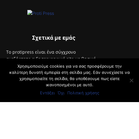
Σχετικά με εμάς
Το protipress είναι ένα σύγχρονο
ανεξάρτητο ειδησεογραφικό site με βασικό
στόχο την έγκυρη και έγκαιρη ενημέρωση
Χρησιμοποιούμε cookies για να σας προσφέρουμε την
των πολιτών. Θα ενημερώνει με συνεχή ροή
καλύτερη δυνατή εμπειρία στη σελίδα μας. Εάν συνεχίσετε να
χρησιμοποιείτε τη σελίδα, θα υποθέσουμε πως είστε
για θέματα αυτοδιοίκησης, πολιτικής,
ικανοποιημένοι με αυτό.
οικονομίας, κοινωνίας, διεθνή, υγείας,
αθλητικά, auto moto, life style.
Εντάξει
Όχι
Πολιτική χρήσης
Επικοινωνία:
info@protimedia.gr