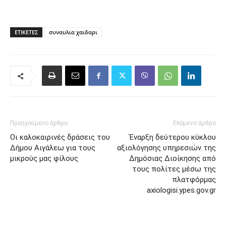
ΕΤΙΚΈΤΕΣ
συναυλια χαιδαρι
Προηγούμενο άρθρο
Επόμενο άρθρο
Οι καλοκαιρινές δράσεις του
Έναρξη δεύτερου κύκλου
Δήμου Αιγάλεω για τους
αξιολόγησης υπηρεσιών της
μικρούς μας φίλους
Δημόσιας Διοίκησης από
τους πολίτες μέσω της
πλατφόρμας
axiologisi.ypes.gov.gr