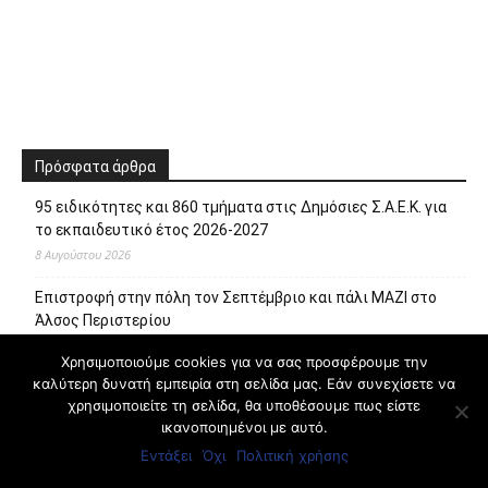
Πρόσφατα άρθρα
95 ειδικότητες και 860 τμήματα στις Δημόσιες Σ.Α.Ε.Κ. για
το εκπαιδευτικό έτος 2026-2027
8 Αυγούστου 2026
Επιστροφή στην πόλη τον Σεπτέμβριο και πάλι ΜΑΖΙ στο
Άλσος Περιστερίου
8 Αυγούστου 2026
Χρησιμοποιούμε cookies για να σας προσφέρουμε την
καλύτερη δυνατή εμπειρία στη σελίδα μας. Εάν συνεχίσετε να
Ανακαλύψτε τον κόσμο της Μαρίας Κάλλας μέσα από
χρησιμοποιείτε τη σελίδα, θα υποθέσουμε πως είστε
διαδραστικές και βιωματικές ξεναγήσεις
ικανοποιημένοι με αυτό.
8 Αυγούστου 2026
Εντάξει
Όχι
Πολιτική χρήσης
Έναρξη του προγράμματος στειρώσεων και περίθαλψης