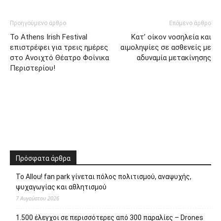
Προηγούμενο άρθρο
Επόμενο άρθρο
Το Athens Irish Festival
Κατ’ οίκον νοσηλεία και
επιστρέφει για τρεις ημέρες
αιμοληψίες σε ασθενείς με
στο Ανοιχτό Θέατρο Φοίνικα
αδυναμία μετακίνησης
Περιστερίου!
Πρόσφατα άρθρα
Το Allou! fan park γίνεται πόλος πολιτισμού, αναψυχής,
ψυχαγωγίας και αθλητισμού
7 Αυγούστου 2026
1.500 έλεγχοι σε περισσότερες από 300 παραλίες – Drones