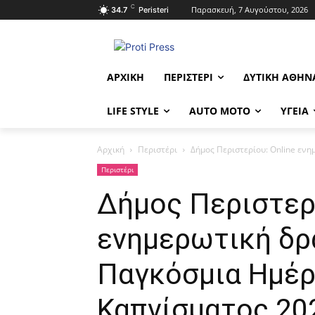
C
Παρασκευή, 7 Αυγούστου, 2026
34.7
Peristeri
ΑΡΧΙΚΉ
ΠΕΡΙΣΤΈΡΙ
ΔΥΤΙΚΉ ΑΘΉΝ
LIFE STYLE
AUTO MOTO
ΥΓΕΊΑ
Αρχική
Περιστέρι
Δήμος Περιστερίου: Online ενη
Περιστέρι
Δήμος Περιστερί
ενημερωτική δρ
Παγκόσμια Ημέρ
Καπνίσματος 20