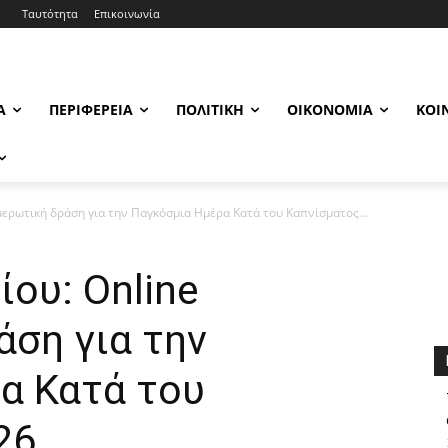
Ταυτότητα
Επικοινωνία
Α
ΠΕΡΙΦΈΡΕΙΑ
ΠΟΛΙΤΙΚΉ
ΟΙΚΟΝΟΜΊΑ
ΚΟΙ
μερωτική δράση για την Παγκόσμια Ημέρα Κατά του Καπνίσματος...
ου: Online
άση για την
α Κατά του
26