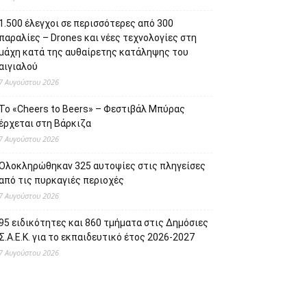
1.500 έλεγχοι σε περισσότερες από 300
παραλίες – Drones και νέες τεχνολογίες στη
μάχη κατά της αυθαίρετης κατάληψης του
αιγιαλού
7 Αυγούστου 2026
Το «Cheers to Beers» – Φεστιβάλ Μπύρας
έρχεται στη Βάρκιζα
7 Αυγούστου 2026
Ολοκληρώθηκαν 325 αυτοψίες στις πληγείσες
από τις πυρκαγιές περιοχές
7 Αυγούστου 2026
95 ειδικότητες και 860 τμήματα στις Δημόσιες
Σ.Α.Ε.Κ. για το εκπαιδευτικό έτος 2026-2027
7 Αυγούστου 2026