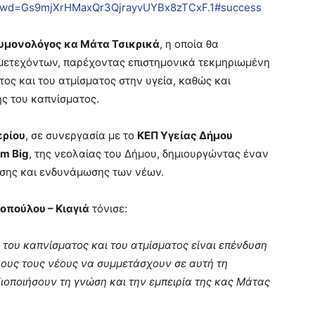
?pwd=Gs9mjXrHMaxQr3QjrayvUYBx8zTCxF.1#success
υμονολόγος κα Μάτα Τσικρικά
, η οποία θα
μετεχόντων, παρέχοντας επιστημονικά τεκμηριωμένη
τος και του ατμίσματος στην υγεία, καθώς και
ς του καπνίσματος.
ερίου
, σε συνεργασία με το
ΚΕΠ Υγείας Δήμου
m Big
, της νεολαίας του Δήμου, δημιουργώντας έναν
σης και ενδυνάμωσης των νέων.
πούλου – Κιαγιά
τόνισε:
 του καπνίσματος και του ατμίσματος είναι επένδυση
λους τους νέους να συμμετάσχουν σε αυτή τη
ιοποιήσουν τη γνώση και την εμπειρία της κας Μάτας