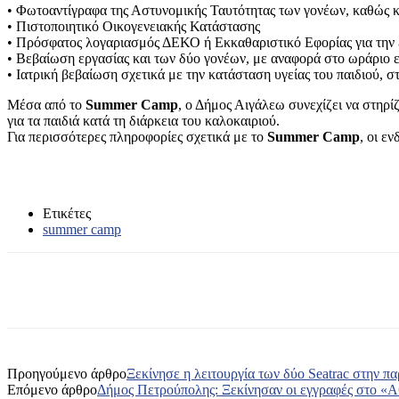
• Φωτοαντίγραφα της Αστυνομικής Ταυτότητας των γονέων, καθώς κ
• Πιστοποιητικό Οικογενειακής Κατάστασης
• Πρόσφατος λογαριασμός ΔΕΚΟ ή Εκκαθαριστικό Εφορίας για την 
• Βεβαίωση εργασίας και των δύο γονέων, με αναφορά στο ωράριο ε
• Ιατρική βεβαίωση σχετικά με την κατάσταση υγείας του παιδιού, 
Μέσα από το
Summer Camp
, ο Δήμος Αιγάλεω συνεχίζει να στηρί
για τα παιδιά κατά τη διάρκεια του καλοκαιριού.
Για περισσότερες πληροφορίες σχετικά με το
Summer Camp
, οι ε
Ετικέτες
summer camp
Κοινοποίηση
Προηγούμενο άρθρο
Ξεκίνησε η λειτουργία των δύο Seatrac στην π
Επόμενο άρθρο
Δήμος Πετρούπολης: Ξεκίνησαν οι εγγραφές στο «