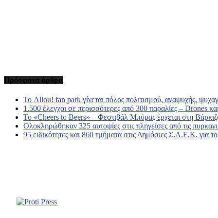
Πρόσφατα άρθρα
Το Allou! fan park γίνεται πόλος πολιτισμού, αναψυχής, ψυχα
1.500 έλεγχοι σε περισσότερες από 300 παραλίες – Drones και
Το «Cheers to Beers» – Φεστιβάλ Μπύρας έρχεται στη Βάρκιζ
Ολοκληρώθηκαν 325 αυτοψίες στις πληγείσες από τις πυρκαγι
95 ειδικότητες και 860 τμήματα στις Δημόσιες Σ.Α.Ε.Κ. για τ