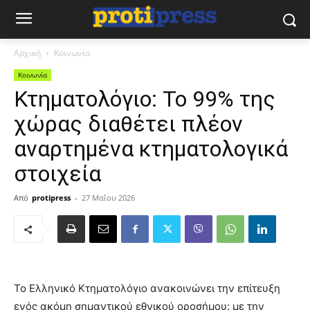
Αρχική
Κοινωνία
Κοινωνία
Κτηματολόγιο: Το 99% της
χώρας διαθέτει πλέον
αναρτημένα κτηματολογικά
στοιχεία
Από
protipress
-
27 Μαΐου 2026
Το Ελληνικό Κτηματολόγιο ανακοινώνει την επίτευξη
ενός ακόμη σημαντικού εθνικού οροσήμου: με την