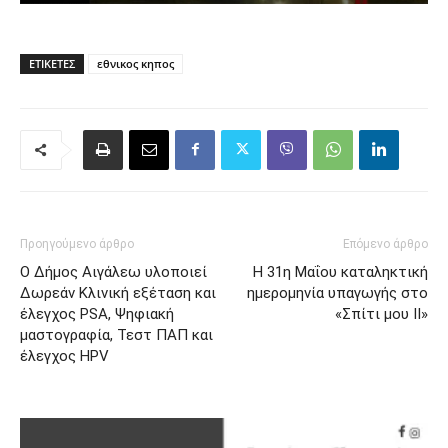
ΕΤΙΚΈΤΕΣ
εθνικος κηπος
Προηγούμενο άρθρο
Επόμενο άρθρο
Ο Δήμος Αιγάλεω υλοποιεί
Η 31η Μαΐου καταληκτική
Δωρεάν Κλινική εξέταση και
ημερομηνία υπαγωγής στο
έλεγχος PSA, Ψηφιακή
«Σπίτι μου ΙΙ»
μαστογραφία, Τεστ ΠΑΠ και
έλεγχος HPV