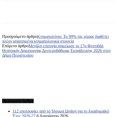
Προηγούμενο άρθρο
Κτηματολόγιο: Το 99% της χώρας διαθέτει
πλέον αναρτημένα κτηματολογικά στοιχεία
Επόμενο άρθρο
Μεγάλη επιτυχία σημείωσε το 17ο Φεστιβάλ
Θεατρικής Δημιουργίας Δευτεροβάθμιας Εκπαίδευσης 2026 στον
Δήμο Περιστερίου
Πρόσφατα άρθρα
112 υποτροφίες από το Ίδρυμα Ωνάση για το Ακαδημαϊκό
Έτος 2026-27
6 Αυγούστου 2026