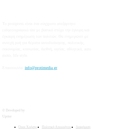
Σχετικά με εμάς
Το protipress είναι ένα σύγχρονο ανεξάρτητο
ειδησεογραφικό site με βασικό στόχο την έγκυρη και
έγκαιρη ενημέρωση των πολιτών. Θα ενημερώνει με
συνεχή ροή για θέματα αυτοδιοίκησης, πολιτικής,
οικονομίας, κοινωνίας, διεθνή, υγείας, αθλητικά, auto
moto, life style.
Επικοινωνία:
info@protimedia.gr
© Developed by
Uprise
Όροι Χρήσης
Πολιτική Απορρήτου
Διαφήμιση