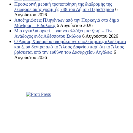
Προσωρινή μερική τροποποίηση της διαδρομής της
λεωφορειακής γραμμής 748 του Δήμου Περιστερίου
6
Αυγούστου 2026
Αποζημιώσεις Πληγέντων από την Πυρκαγιά στο δήμο
Μάνδρας – Ειδυλλίας
6 Αυγούστου 2026
Μια αγκαλιά αρκεί… για να αλλάξει μια ζωή! – Γίνε
Ανάδοχος ενός Αδέσποτου Σκύλου
6 Αυγούστου 2026
Ο Δήμος Χαϊδαρίου απομάκρυνε υπολείμματα, κλαδέματα
και ξερά δέντρα από το Άλσος Δαφνίου παρ’ ότι το Άλσος
βρίσκεται υπό την ευθύνη του Δασαρχείου Αιγάλεω
6
Αυγούστου 2026