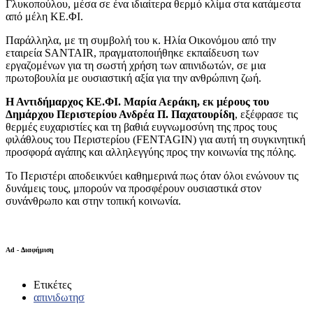
Γλυκοπούλου, μέσα σε ένα ιδιαίτερα θερμό κλίμα στα κατάμεστα
από μέλη ΚΕ.ΦΙ.
Παράλληλα, με τη συμβολή του κ. Ηλία Οικονόμου από την
εταιρεία SANTAIR, πραγματοποιήθηκε εκπαίδευση των
εργαζομένων για τη σωστή χρήση των απινιδωτών, σε μια
πρωτοβουλία με ουσιαστική αξία για την ανθρώπινη ζωή.
Η Αντιδήμαρχος ΚΕ.ΦΙ. Μαρία Αεράκη, εκ μέρους του
Δημάρχου Περιστερίου Ανδρέα Π. Παχατουρίδη
, εξέφρασε τις
θερμές ευχαριστίες και τη βαθιά ευγνωμοσύνη της προς τους
φιλάθλους του Περιστερίου (FENTAGIN) για αυτή τη συγκινητική
προσφορά αγάπης και αλληλεγγύης προς την κοινωνία της πόλης.
Το Περιστέρι αποδεικνύει καθημερινά πως όταν όλοι ενώνουν τις
δυνάμεις τους, μπορούν να προσφέρουν ουσιαστικά στον
συνάνθρωπο και στην τοπική κοινωνία.
Ad - Διαφήμιση
Ετικέτες
απινιδωτησ