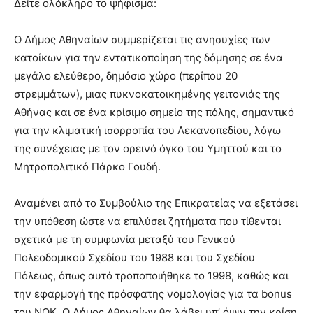
Δείτε ολόκληρο το ψήφισμα:
Ο Δήμος Αθηναίων συμμερίζεται τις ανησυχίες των
κατοίκων για την εντατικοποίηση της δόμησης σε ένα
μεγάλο ελεύθερο, δημόσιο χώρο (περίπου 20
στρεμμάτων), μιας πυκνοκατοικημένης γειτονιάς της
Αθήνας και σε ένα κρίσιμο σημείο της πόλης, σημαντικό
για την κλιματική ισορροπία του Λεκανοπεδίου, λόγω
της συνέχειας με τον ορεινό όγκο του Υμηττού και το
Μητροπολιτικό Πάρκο Γουδή.
Αναμένει από το Συμβούλιο της Επικρατείας να εξετάσει
την υπόθεση ώστε να επιλύσει ζητήματα που τίθενται
σχετικά με τη συμφωνία μεταξύ του Γενικού
Πολεοδομικού Σχεδίου του 1988 και του Σχεδίου
Πόλεως, όπως αυτό τροποποιήθηκε το 1998, καθώς και
την εφαρμογή της πρόσφατης νομολογίας για τα bonus
του ΝΟΚ. Ο Δήμος Αθηναίων θα λάβει υπ’ όψιν την κρίση