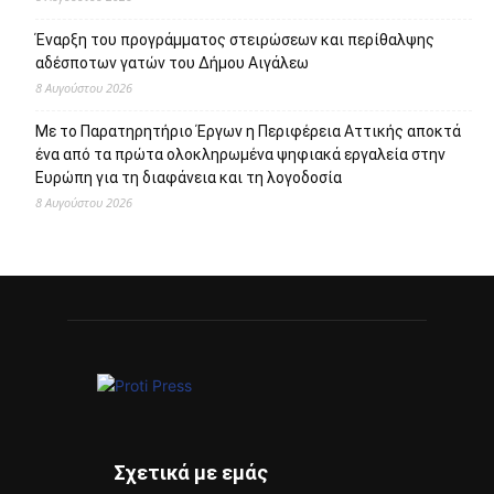
Πρόσφατα άρθρα
95 ειδικότητες και 860 τμήματα στις Δημόσιες Σ.Α.Ε.Κ. για
το εκπαιδευτικό έτος 2026-2027
8 Αυγούστου 2026
Επιστροφή στην πόλη τον Σεπτέμβριο και πάλι ΜΑΖΙ στο
Άλσος Περιστερίου
8 Αυγούστου 2026
Ανακαλύψτε τον κόσμο της Μαρίας Κάλλας μέσα από
διαδραστικές και βιωματικές ξεναγήσεις
8 Αυγούστου 2026
Έναρξη του προγράμματος στειρώσεων και περίθαλψης