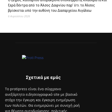
Ο Δήμος Χαϊδαρίου απομάκρυνε υπολείμματα, κλαδέματα και
ξερά δέντρα από το Άλσος Δαφνίου παρ’ ότι το Άλσος
βρίσκεται υπό την ευθύνη του Δασαρχείου Αιγάλεω
6 Αυγούστου 2026
Σχετικά με εμάς
Το protipress είναι ένα σύγχρονο
ανεξάρτητο ειδησεογραφικό site με βασικό
στόχο την έγκυρη και έγκαιρη ενημέρωση
των πολιτών. Θα ενημερώνει με συνεχή ροή
για θέματα αυτοδιοίκησης, πολιτικής,