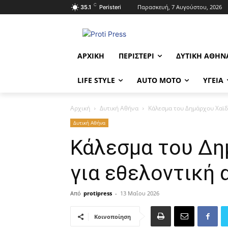
C
Παρασκευή, 7 Αυγούστου, 2026
35.1
Peristeri
ΑΡΧΙΚΉ
ΠΕΡΙΣΤΈΡΙ
ΔΥΤΙΚΉ ΑΘΉΝ
LIFE STYLE
AUTO MOTO
ΥΓΕΊΑ
Αρχική
Δυτική Αθήνα
Κάλεσμα του Δημάρχου Χαϊδ
Δυτική Αθήνα
Κάλεσμα του Δη
για εθελοντική 
Από
protipress
-
13 Μαΐου 2026
Κοινοποίηση