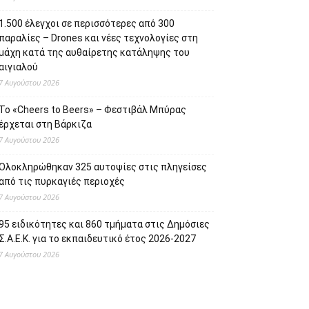
1.500 έλεγχοι σε περισσότερες από 300
παραλίες – Drones και νέες τεχνολογίες στη
μάχη κατά της αυθαίρετης κατάληψης του
αιγιαλού
7 Αυγούστου 2026
Το «Cheers to Beers» – Φεστιβάλ Μπύρας
έρχεται στη Βάρκιζα
7 Αυγούστου 2026
Ολοκληρώθηκαν 325 αυτοψίες στις πληγείσες
από τις πυρκαγιές περιοχές
7 Αυγούστου 2026
95 ειδικότητες και 860 τμήματα στις Δημόσιες
Σ.Α.Ε.Κ. για το εκπαιδευτικό έτος 2026-2027
7 Αυγούστου 2026