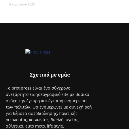
95 ειδικότητες και 860 τμήματα στις Δημόσιες Σ.Α.Ε.Κ. για
το εκπαιδευτικό έτος 2026-2027
8 Αυγούστου 2026
Επιστροφή στην πόλη τον Σεπτέμβριο και πάλι ΜΑΖΙ στο
Άλσος Περιστερίου
8 Αυγούστου 2026
Ανακαλύψτε τον κόσμο της Μαρίας Κάλλας μέσα από
διαδραστικές και βιωματικές ξεναγήσεις
8 Αυγούστου 2026
Έναρξη του προγράμματος στειρώσεων και περίθαλψης
αδέσποτων γατών του Δήμου Αιγάλεω
8 Αυγούστου 2026
Με το Παρατηρητήριο Έργων η Περιφέρεια Αττικής αποκτά
ένα από τα πρώτα ολοκληρωμένα ψηφιακά εργαλεία στην
Ευρώπη για τη διαφάνεια και τη λογοδοσία
8 Αυγούστου 2026