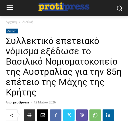
Αρχική
Διεθνή
Διεθνή
Συλλεκτικό επετειακό
νόμισμα εξέδωσε το
Βασιλικό Νομισματοκοπείο
της Αυστραλίας για την 85η
επέτειο της Μάχης της
Κρήτης
Από
protipress
-
12 Μαΐου 2026