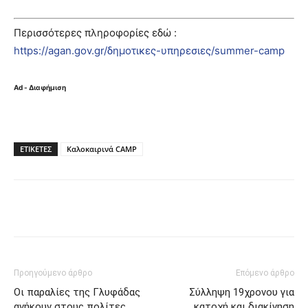
Περισσότερες πληροφορίες εδώ :
https://agan.gov.gr/δημοτικες-υπηρεσιες/summer-camp
Ad - Διαφήμιση
ΕΤΙΚΈΤΕΣ
Καλοκαιρινά CAMP
Προηγούμενο άρθρο
Επόμενο άρθρο
Οι παραλίες της Γλυφάδας
Σύλληψη 19χρονου για
ανήκουν στους πολίτες
κατοχή και διακίνηση