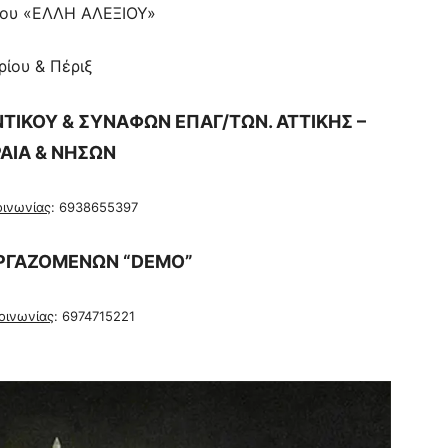
ρίου «ΕΛΛΗ ΑΛΕΞΙΟΥ»
ρίου & Πέριξ
ΙΚΟΥ & ΣΥΝΑΦΩΝ ΕΠΑΓ/ΤΩΝ. ΑΤΤΙΚΗΣ –
ΡΑΙΑ & ΝΗΣΩΝ
οινωνίας
: 6938655397
ΡΓΑΖΟΜΕΝΩΝ “
DEMO
”
κοινωνίας
: 6974715221