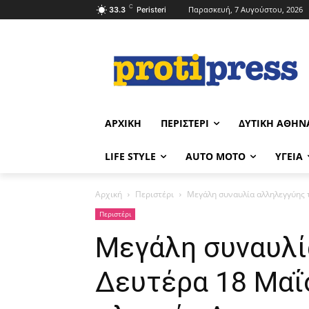
C
Παρασκευή, 7 Αυγούστου, 2026
33.3
Peristeri
ΑΡΧΙΚΉ
ΠΕΡΙΣΤΈΡΙ
ΔΥΤΙΚΉ ΑΘΉΝ
LIFE STYLE
AUTO MOTO
ΥΓΕΊΑ
Αρχική
Περιστέρι
Μεγάλη συναυλία αλληλεγγύης τ
Περιστέρι
Μεγάλη συναυλί
Δευτέρα 18 Μαΐ