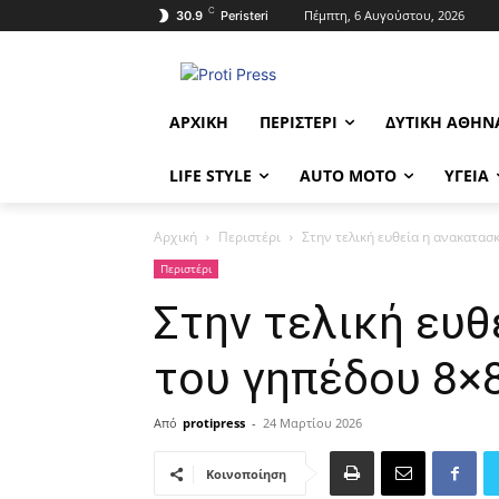
C
Πέμπτη, 6 Αυγούστου, 2026
30.9
Peristeri
ΑΡΧΙΚΉ
ΠΕΡΙΣΤΈΡΙ
ΔΥΤΙΚΉ ΑΘΉΝ
LIFE STYLE
AUTO MOTO
ΥΓΕΊΑ
Αρχική
Περιστέρι
Στην τελική ευθεία η ανακατα
Περιστέρι
Στην τελική ευθ
του γηπέδου 8×
Από
protipress
-
24 Μαρτίου 2026
Κοινοποίηση