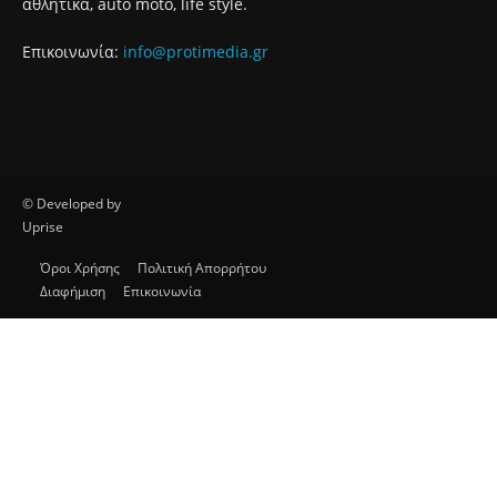
Σχετικά με εμάς
Το protipress είναι ένα σύγχρονο
ανεξάρτητο ειδησεογραφικό site με βασικό
στόχο την έγκυρη και έγκαιρη ενημέρωση
των πολιτών. Θα ενημερώνει με συνεχή ροή
για θέματα αυτοδιοίκησης, πολιτικής,
οικονομίας, κοινωνίας, διεθνή, υγείας,
αθλητικά, auto moto, life style.
Επικοινωνία:
info@protimedia.gr
© Developed by