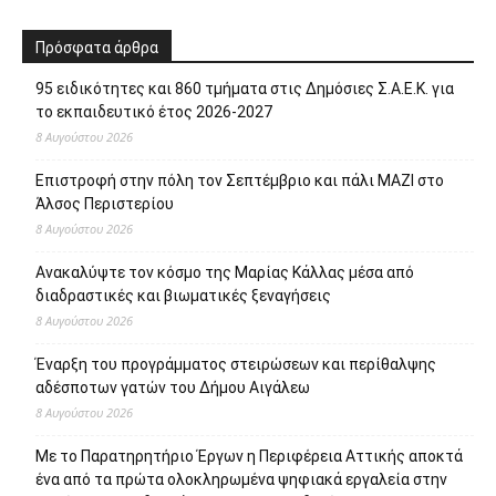
Το τμήμα Πρασίνου και
Πρόγραμμα της Εθνικής
Παιδικών χαρών του Δήμου
Επετείου της 25ης Μαρτίου
Περιστερίου και ο
1821 στον Δήμο Περιστερίου
Αντιδήμαρχος Ιωάννης
Καλαντώνης καλοσωρίζουν
την Άνοιξη με φυτεύσεις
Πρόσφατα άρθρα
95 ειδικότητες και 860 τμήματα στις Δημόσιες Σ.Α.Ε.Κ. για
το εκπαιδευτικό έτος 2026-2027
8 Αυγούστου 2026
Επιστροφή στην πόλη τον Σεπτέμβριο και πάλι ΜΑΖΙ στο
Άλσος Περιστερίου