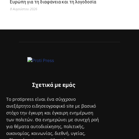
8 Αυγούστου 2026
Ανακαλύψτε τον κόσμο της Μαρίας Κάλλας μέσα από
διαδραστικές και βιωματικές ξεναγήσεις
8 Αυγούστου 2026
Έναρξη του προγράμματος στειρώσεων και περίθαλψης
αδέσποτων γατών του Δήμου Αιγάλεω
8 Αυγούστου 2026
Με το Παρατηρητήριο Έργων η Περιφέρεια Αττικής αποκτά
ένα από τα πρώτα ολοκληρωμένα ψηφιακά εργαλεία στην
Ευρώπη για τη διαφάνεια και τη λογοδοσία
8 Αυγούστου 2026