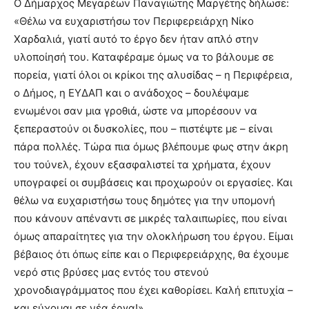
Ο Δήμαρχος Μεγαρέων Παναγιώτης Μαργέτης δήλωσε:
«Θέλω να ευχαριστήσω τον Περιφερειάρχη Νίκο
Χαρδαλιά, γιατί αυτό το έργο δεν ήταν απλό στην
υλοποίησή του. Καταφέραμε όμως να το βάλουμε σε
πορεία, γιατί όλοι οι κρίκοι της αλυσίδας – η Περιφέρεια,
ο Δήμος, η ΕΥΔΑΠ και ο ανάδοχος – δουλέψαμε
ενωμένοι σαν μια γροθιά, ώστε να μπορέσουν να
ξεπεραστούν οι δυσκολίες, που – πιστέψτε με – είναι
πάρα πολλές. Τώρα πια όμως βλέπουμε φως στην άκρη
του τούνελ, έχουν εξασφαλιστεί τα χρήματα, έχουν
υπογραφεί οι συμβάσεις και προχωρούν οι εργασίες. Και
θέλω να ευχαριστήσω τους δημότες για την υπομονή
που κάνουν απέναντι σε μικρές ταλαιπωρίες, που είναι
όμως απαραίτητες για την ολοκλήρωση του έργου. Είμαι
βέβαιος ότι όπως είπε και ο Περιφερειάρχης, θα έχουμε
νερό στις βρύσες μας εντός του στενού
χρονοδιαγράμματος που έχει καθορίσει. Καλή επιτυχία –
και εύχομαι σε νέα έργα!».