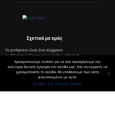
Σχετικά με εμάς
Το protipress είναι ένα σύγχρονο
ανεξάρτητο ειδησεογραφικό site με βασικό
στόχο την έγκυρη και έγκαιρη ενημέρωση
Χρησιμοποιούμε cookies για να σας προσφέρουμε την
των πολιτών. Θα ενημερώνει με συνεχή ροή
καλύτερη δυνατή εμπειρία στη σελίδα μας. Εάν συνεχίσετε να
χρησιμοποιείτε τη σελίδα, θα υποθέσουμε πως είστε
για θέματα αυτοδιοίκησης, πολιτικής,
ικανοποιημένοι με αυτό.
οικονομίας, κοινωνίας, διεθνή, υγείας,
αθλητικά, auto moto, life style.
Εντάξει
Όχι
Πολιτική χρήσης
Επικοινωνία:
info@protimedia.gr