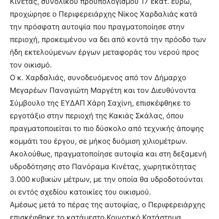
Κινέτας, συνολικού προϋπολογισμού 17 εκατ. ευρώ,
προχώρησε ο Περιφερειάρχης Νίκος Χαρδαλιάς κατά
την πρόσφατη αυτοψία που πραγματοποίησε στην
περιοχή, προκειμένου να δει από κοντά την πρόοδο των
ήδη εκτελούμενων έργων μεταφοράς του νερού προς
τον οικισμό.
Ο κ. Χαρδαλιάς, συνοδευόμενος από τον Δήμαρχο
Μεγαρέων Παναγιώτη Μαργέτη και τον Διευθύνοντα
Σύμβουλο της ΕΥΔΑΠ Χάρη Σαχίνη, επισκέφθηκε το
εργοτάξιο στην περιοχή της Κακιάς Σκάλας, όπου
πραγματοποιείται το πιο δύσκολο από τεχνικής άποψης
κομμάτι του έργου, σε μήκος δυόμιση χιλιομέτρων.
Ακολούθως, πραγματοποίησε αυτοψία και στη δεξαμενή
υδροδότησης στο Πανόραμα Κινέτας, χωρητικότητας
3.000 κυβικών μέτρων, με την οποία θα υδροδοτούνται
οι εντός σχεδίου κατοικίες του οικισμού.
Αμέσως μετά το πέρας της αυτοψίας, ο Περιφερειάρχης
επισκέφθηκε το κατάμεστο Κοινοτικό Κατάστημα