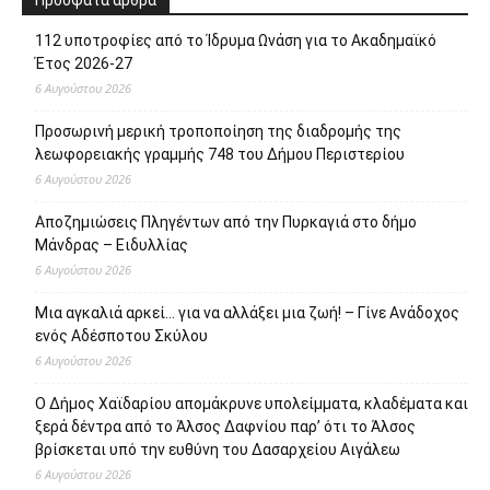
Πρόσφατα άρθρα
112 υποτροφίες από το Ίδρυμα Ωνάση για το Ακαδημαϊκό
Έτος 2026-27
6 Αυγούστου 2026
Προσωρινή μερική τροποποίηση της διαδρομής της
λεωφορειακής γραμμής 748 του Δήμου Περιστερίου
6 Αυγούστου 2026
Αποζημιώσεις Πληγέντων από την Πυρκαγιά στο δήμο
Μάνδρας – Ειδυλλίας
6 Αυγούστου 2026
Μια αγκαλιά αρκεί… για να αλλάξει μια ζωή! – Γίνε Ανάδοχος
ενός Αδέσποτου Σκύλου
6 Αυγούστου 2026
Ο Δήμος Χαϊδαρίου απομάκρυνε υπολείμματα, κλαδέματα και
ξερά δέντρα από το Άλσος Δαφνίου παρ’ ότι το Άλσος
βρίσκεται υπό την ευθύνη του Δασαρχείου Αιγάλεω
6 Αυγούστου 2026