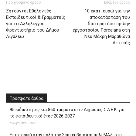
Προηγούμενο άρθρο
Επόμενο άρθρο
Ζητούνται Εθελοντές
10 εκατ. ευρώ για την
Εκπαιδευτικοί & Γραμματείς
αποκατάσταση του
για το Αλληλέγγυο
διατηρητέου πρώην
Φροντιστήριο του Δήμου
εργοστασίου Porcelana στη
Αιγάλεω
Νέα Μάκρη Μαραθώνα
Αττικής
Πρόσφατα άρθρα
95 ειδικότητες και 860 τμήματα στις Δημόσιες Σ.Α.Ε.Κ. για
το εκπαιδευτικό έτος 2026-2027
8 Αυγούστου 2026
Επιστροφή στην πόλη τον Σεπτέμβριο και πάλι ΜΑΖΙ στο