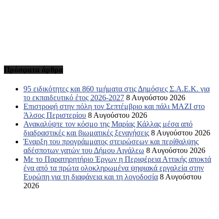
Πρόσφατα άρθρα
95 ειδικότητες και 860 τμήματα στις Δημόσιες Σ.Α.Ε.Κ. για
το εκπαιδευτικό έτος 2026-2027
8 Αυγούστου 2026
Επιστροφή στην πόλη τον Σεπτέμβριο και πάλι ΜΑΖΙ στο
Άλσος Περιστερίου
8 Αυγούστου 2026
Ανακαλύψτε τον κόσμο της Μαρίας Κάλλας μέσα από
διαδραστικές και βιωματικές ξεναγήσεις
8 Αυγούστου 2026
Έναρξη του προγράμματος στειρώσεων και περίθαλψης
αδέσποτων γατών του Δήμου Αιγάλεω
8 Αυγούστου 2026
Με το Παρατηρητήριο Έργων η Περιφέρεια Αττικής αποκτά
ένα από τα πρώτα ολοκληρωμένα ψηφιακά εργαλεία στην
Ευρώπη για τη διαφάνεια και τη λογοδοσία
8 Αυγούστου
2026