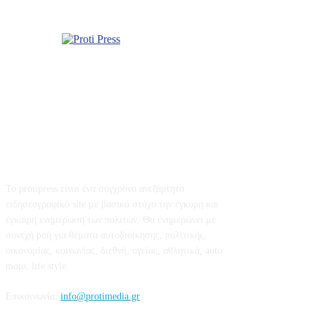
Σχετικά με εμάς
Το protipress είναι ένα σύγχρονο ανεξάρτητο
ειδησεογραφικό site με βασικό στόχο την έγκυρη και
έγκαιρη ενημέρωση των πολιτών. Θα ενημερώνει με
συνεχή ροή για θέματα αυτοδιοίκησης, πολιτικής,
οικονομίας, κοινωνίας, διεθνή, υγείας, αθλητικά, auto
moto, life style.
Επικοινωνία:
info@protimedia.gr