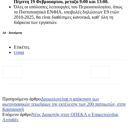
Πέμπτη 19 Φεβρουαρίου, μεταξύ 9:00 και 13:00.
Όλες οι υπόλοιπες λειτουργίες του Περιουσιολογίου, όπως
το Πιστοποιητικό ΕΝΦΙΑ, υποβολές δηλώσεων Ε9 ετών
2010-2025, θα είναι διαθέσιμες κανονικά, καθ’ όλη τη
διάρκεια των εργασιών.
Ad - Διαφήμιση
Ετικέτες
ενφια
Προηγούμενο άρθρο
Δρομολογείται η απόκτηση των
φωτογραφικών τεκμήριων της εκτέλεσης των 200 πατριωτών, στην
Καισαριανή
Επόμενο άρθρο
Νέος Διοικητής στον ΟΠΕΚΑ ο Επαμεινώνδας
Ατσαβές